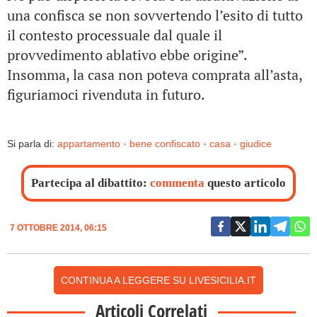
una confisca se non sovvertendo l’esito di tutto
il contesto processuale dal quale il
provvedimento ablativo ebbe origine”.
Insomma, la casa non poteva comprata all’asta,
figuriamoci rivenduta in futuro.
Si parla di:
appartamento
·
bene confiscato
·
casa
·
giudice
Partecipa al dibattito:
commenta
questo articolo
7 OTTOBRE 2014, 06:15
CONTINUA A LEGGERE SU LIVESICILIA.IT
Articoli Correlati