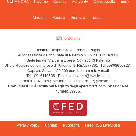
ULTIMA ORA
Palermo
Catania
Agrigento
Caltanissetta
Enna
Messina
Ragusa
Siracusa
Trapani
Direttore Responsabile: Roberto Puglisi
Autorizzazione del tribunale di Palermo N. 39 del 17/10/2008
Sede legale: Via della Libertà, 56 - 90143 Palermo
Ufficio Registro delle imprese di Palermo N. REA 277361 - P.I. 05808650823 -
Capitale Sociale: 50.000 euro interamente versati
Tel.: 0916119635 - Email: redazione@livesicilia.it -
amministrazione@livesicilia.it - commerciale@livesicilia.it
LiveSicilia.it Srl è iscritta nel Registro degli operatori di comunicazione al
numero 19965.
Privacy Policy
Contatti
Pubblicità
Feed RSS LiveSicilia