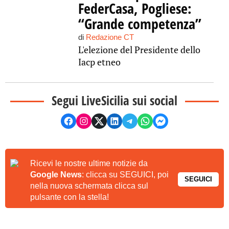
FederCasa, Pogliese:
“Grande competenza”
di
Redazione CT
L'elezione del Presidente dello
Iacp etneo
Segui LiveSicilia sui social
Ricevi le nostre ultime notizie da
Google News
: clicca su SEGUICI, poi
SEGUICI
nella nuova schermata clicca sul
pulsante con la stella!