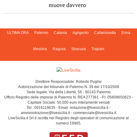
muove davvero
ULTIMA ORA
Palermo
Catania
Agrigento
Caltanissetta
Enna
Messina
Ragusa
Siracusa
Trapani
Direttore Responsabile: Roberto Puglisi
Autorizzazione del tribunale di Palermo N. 39 del 17/10/2008
Sede legale: Via della Libertà, 56 - 90143 Palermo
Ufficio Registro delle imprese di Palermo N. REA 277361 - P.I. 05808650823 -
Capitale Sociale: 50.000 euro interamente versati
Tel.: 0916119635 - Email: redazione@livesicilia.it -
amministrazione@livesicilia.it - commerciale@livesicilia.it
LiveSicilia.it Srl è iscritta nel Registro degli operatori di comunicazione al
numero 19965.