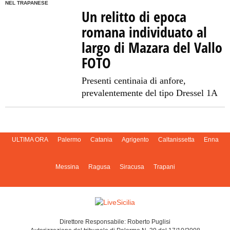
NEL TRAPANESE
Un relitto di epoca
romana individuato al
largo di Mazara del Vallo
FOTO
Presenti centinaia di anfore,
prevalentemente del tipo Dressel 1A
ULTIMA ORA
Palermo
Catania
Agrigento
Caltanissetta
Enna
Messina
Ragusa
Siracusa
Trapani
Direttore Responsabile: Roberto Puglisi