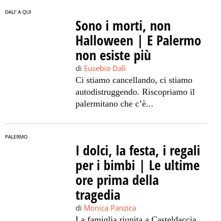
DALI' A QUI
Sono i morti, non
Halloween | E Palermo
non esiste più
di
Eusebio Dalì
Ci stiamo cancellando, ci stiamo
autodistruggendo. Riscopriamo il
palermitano che c’è...
PALERMO
I dolci, la festa, i regali
per i bimbi | Le ultime
ore prima della
tragedia
di
Monica Panzica
La famiglia riunita a Casteldaccia,