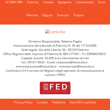
ULTIMA ORA
Palermo
Catania
Agrigento
Caltanissetta
Enna
Messina
Ragusa
Siracusa
Trapani
Direttore Responsabile: Roberto Puglisi
Autorizzazione del tribunale di Palermo N. 39 del 17/10/2008
Sede legale: Via della Libertà, 56 - 90143 Palermo
Ufficio Registro delle imprese di Palermo N. REA 277361 - P.I. 05808650823 -
Capitale Sociale: 50.000 euro interamente versati
Tel.: 0916119635 - Email: redazione@livesicilia.it -
amministrazione@livesicilia.it - commerciale@livesicilia.it
LiveSicilia.it Srl è iscritta nel Registro degli operatori di comunicazione al
numero 19965.
Privacy Policy
Contatti
Pubblicità
Feed RSS LiveSicilia