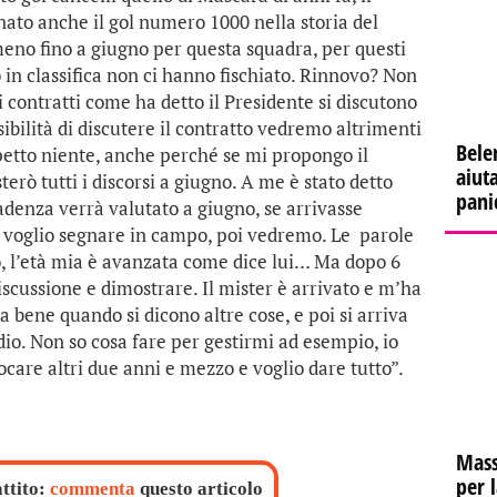
nato anche il gol numero 1000 nella storia del
meno fino a giugno per questa squadra, per questi
 in classifica non ci hanno fischiato. Rinnovo? Non
 contratti come ha detto il Presidente si discutono
sibilità di discutere il contratto vedremo altrimenti
Bele
petto niente, anche perché se mi propongo il
aiuta
erò tutti i discorsi a giugno. A me è stato detto
pani
cadenza verrà valutato a giugno, se arrivasse
o voglio segnare in campo, poi vedremo. Le parole
, l’età mia è avanzata come dice lui… Ma dopo 6
scussione e dimostrare. Il mister è arrivato e m’ha
 bene quando si dicono altre cose, e poi si arriva
dio. Non so cosa fare per gestirmi ad esempio, io
giocare altri due anni e mezzo e voglio dare tutto”.
Mass
per 
attito:
commenta
questo articolo