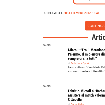
PUBBLICATO IL
30 SETTEMBRE 2012, 18:41
CONTINUA A
Arti
CALCIO
Miccoli: “Ero il Maradona
Palermo. Il mio errore di
sempre di sì a tutti”
di
Redazione Sport
L'ex capitano: "Con Maria Fa
ero emozionato e intimidito"
CALCIO
Fabrizio Miccoli al ‘Barbe
assistere al match Palerm
Cittadella
di
Dario Aiello