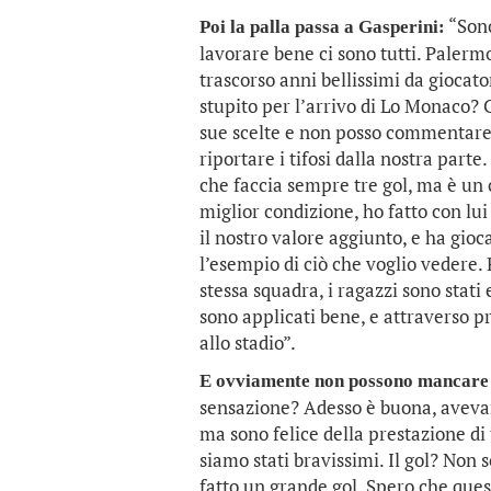
“Sono
Poi la palla passa a Gasperini:
lavorare bene ci sono tutti. Palermo
trascorso anni bellissimi da giocato
stupito per l’arrivo di Lo Monaco? C
sue scelte e non posso commentare. 
riportare i tifosi dalla nostra part
che faccia sempre tre gol, ma è un 
miglior condizione, ho fatto con lui
il nostro valore aggiunto, e ha gioc
l’esempio di ciò che voglio vedere
stessa squadra, i ragazzi sono stat
sono applicati bene, e attraverso pr
allo stadio”.
E ovviamente non possono mancare l
sensazione? Adesso è buona, aveva
ma sono felice della prestazione di
siamo stati bravissimi. Il gol? Non s
fatto un grande gol. Spero che quest