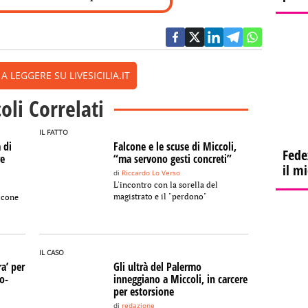
 LEGGERE SU LIVESICILIA.IT
coli Correlati
IL FATTO
 di
Falcone e le scuse di Miccoli,
Fede
re
“ma servono gesti concreti”
il m
di
Riccardo Lo Verso
L'incontro con la sorella del
magistrato e il "perdono"
lcone
IL CASO
ra’ per
Gli ultrà del Palermo
o-
inneggiano a Miccoli, in carcere
per estorsione
di
redazione