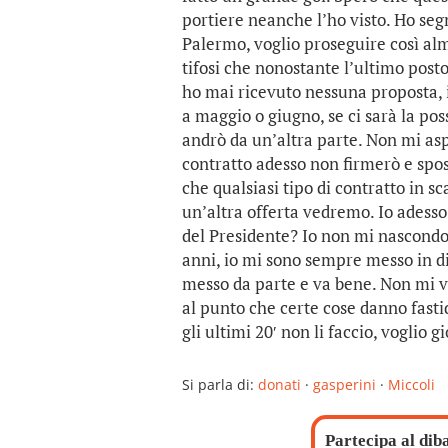
portiere neanche l’ho visto. Ho seg
Palermo, voglio proseguire così al
tifosi che nonostante l’ultimo posto
ho mai ricevuto nessuna proposta, i
a maggio o giugno, se ci sarà la pos
andrò da un’altra parte. Non mi as
contratto adesso non firmerò e spost
che qualsiasi tipo di contratto in s
un’altra offerta vedremo. Io adess
del Presidente? Io non mi nascondo
anni, io mi sono sempre messo in di
messo da parte e va bene. Non mi va
al punto che certe cose danno fasti
gli ultimi 20′ non li faccio, voglio 
Si parla di:
donati
·
gasperini
·
Miccoli
Partecipa al dib