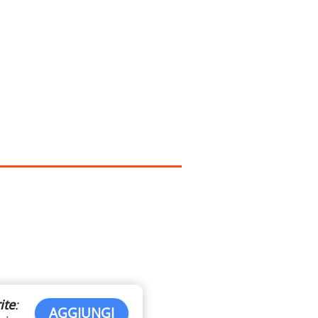
ite
:
AGGIUNGI