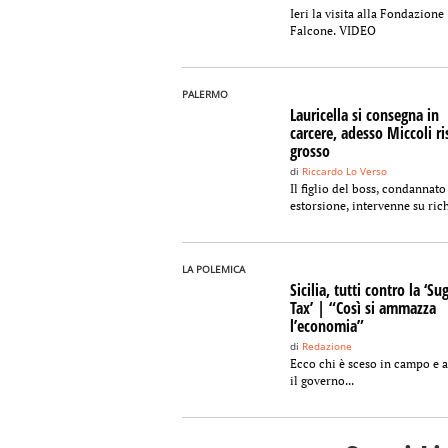
Ieri la visita alla Fondazione
Falcone. VIDEO
PALERMO
Lauricella si consegna in
carcere, adesso Miccoli ri
grosso
di
Riccardo Lo Verso
Il figlio del boss, condannato
estorsione, intervenne su rich
LA POLEMICA
Sicilia, tutti contro la ‘Su
Tax’ | “Così si ammazza
l’economia”
di
Redazione
Ecco chi è sceso in campo e 
il governo...