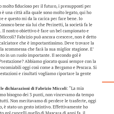
 molto fiducioso per il futuro, i presupposti per
 è una città alla quale sono molto legato, qui ho
re e questo mi da la carica per fare bene. Io
onosco bene sia lui che Perinetti, la società fa le
Il nostro obiettivo è fare un bel campionato e
e. Miccoli? Fabrizio può ancora crescere, non è detto
calciatore che è importantissimo. Deve trovare la
 la scommessa che farà la sua miglior stagione. E’
ato in un ruolo importante. Il secondo gol è
. Prestazione? Abbiamo giocato quasi sempre con la
i encomiabili oggi così come a Bergamo e Pescara. Si
estazioni e risultati vogliamo riportare la gente
: “La mia
e dichiarazioni di Fabrizio Miccoli
mo bisogno dei 3 punti, non vincevamo da tempo
 tutti. Non meritavamo di perdere le trasferte, oggi
o, è stato un gesto istintivo. Effettivamente ho
o gol cancelli quello di Mascara di anni fa, il