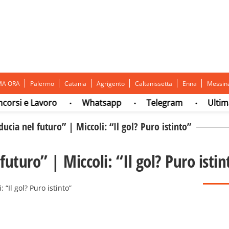
MA ORA
Palermo
Catania
Agrigento
Caltanissetta
Enna
Messin
 e Lavoro
Whatsapp
Telegram
Ultima ora
•
•
•
ducia nel futuro” | Miccoli: “Il gol? Puro istinto”
futuro” | Miccoli: “Il gol? Puro istin