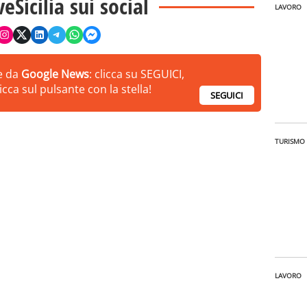
veSicilia sui social
LAVORO
ie da
Google News
: clicca su SEGUICI,
cca sul pulsante con la stella!
SEGUICI
TURISMO
LAVORO