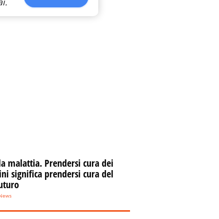
i.
la malattia. Prendersi cura dei
i significa prendersi cura del
uturo
eNews