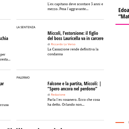
L'ex capitano deve scontare 3 anni e
Edoa
mezzo. Pesa l'aggravante...
“Mat
LA SENTENZA
Miccoli, l’estorsione: il figlio
schia
del boss Lauricella va in carcere
di
Riccardo Lo Verso
La Cassazione rende definitiva la
condanna
 per
iesta...
PALERMO
gar
Falcone e la partita, Miccoli: |
“Spero ancora nel perdono”
di
Redazione
Parla l'ex rosanero. Ecco che cosa
ha detto. Orlando non...
accusa