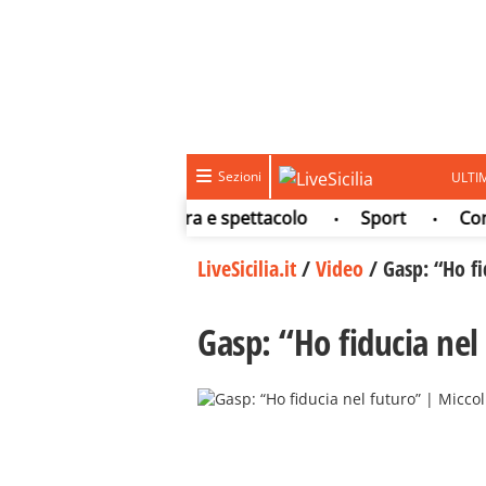
Sezioni
ULTI
Meteo
Cultura e spettacolo
Sport
Concorsi
•
•
•
LiveSicilia.it
/
Video
/
Gasp: “Ho fi
Gasp: “Ho fiducia nel 