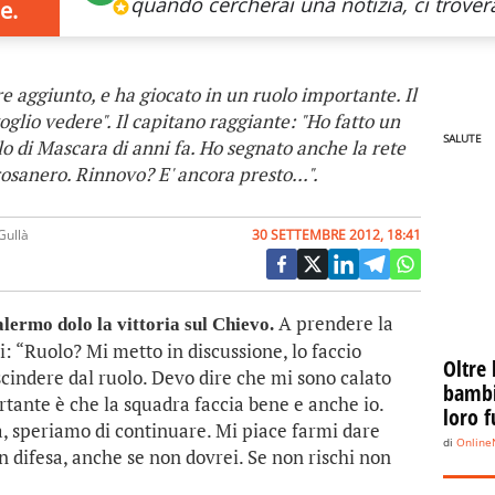
quando cercherai
una notizia, ci trovera
e.
ore aggiunto, e ha giocato in un ruolo importante. Il
oglio vedere". Il capitano raggiante: "Ho fatto un
SALUTE
lo di Mascara di anni fa. Ho segnato anche la rete
osanero. Rinnovo? E' ancora presto...".
Gullà
30 SETTEMBRE 2012, 18:41
A prendere la
lermo dolo la vittoria sul Chievo.
: “Ruolo? Mi metto in discussione, lo faccio
Oltre 
scindere dal ruolo. Devo dire che mi sono calato
bambin
rtante è che la squadra faccia bene e anche io.
loro f
, speriamo di continuare. Mi piace farmi dare
di
Onlin
 difesa, anche se non dovrei. Se non rischi non