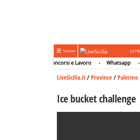
Sezioni
ULTI
Sport
Concorsi e Lavoro
Whatsapp
T
•
•
•
•
LiveSicilia.it
/
Province
/
Palermo
Ice bucket challenge