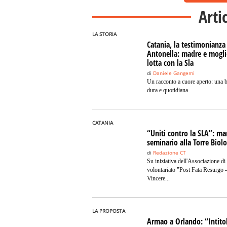
Arti
LA STORIA
Catania, la testimonianza
Antonella: madre e mogli
lotta con la Sla
di
Daniele Gangemi
Un racconto a cuore aperto: una b
dura e quotidiana
CATANIA
“Uniti contro la SLA”: ma
seminario alla Torre Biolo
di
Redazione CT
Su iniziativa dell'Associazione di
volontariato "Post Fata Resurgo -
Vincere...
LA PROPOSTA
Armao a Orlando: “Intitol