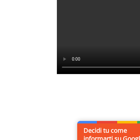
Decidi tu come
informarti
su Googl