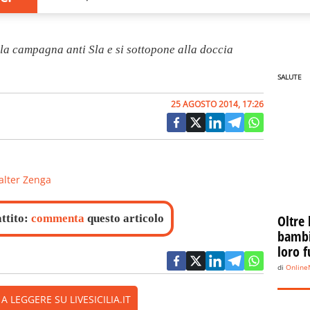
la campagna anti Sla e si sottopone alla doccia
SALUTE
25 AGOSTO 2014, 17:26
lter Zenga
attito:
commenta
questo articolo
Oltre 
bambin
loro f
di
Onlin
 LEGGERE SU LIVESICILIA.IT