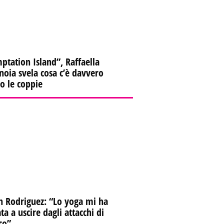
ptation Island”, Raffaella
oia svela cosa c’è davvero
ro le coppie
n Rodriguez: “Lo yoga mi ha
ta a uscire dagli attacchi di
co”