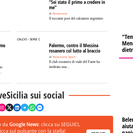
“Sei stato il primo a credere in
me”
di
Redazione
Il toccante post del calciatore argentino
“Tem
CALCIO - SERIE C
Menn
amo
Palermo, contro il Messina
diet
rosanero col lutto al braccio
di
Redazione Sport
Il club rosanero di viale del Fante ha
inoltrato una...
mo
..
veSicilia sui social
Bele
ie da
Google News
: clicca su SEGUICI,
aiuta
cca sul pulsante con la stella!
pani