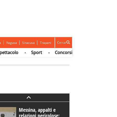
Cerca
a
Ragusa
Siracusa
Trapani
acolo
Sport
Concorsi e Lavoro
Whatsapp
•
•
•
Messina, appalti e
relazioni pericolose: