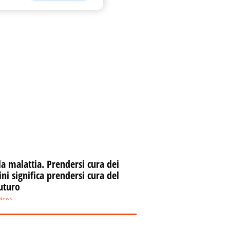
VIDEO
Messina, i vigili del
fuoco tra le macerie:
pilastri polverizzati
VIDEO
Noto, sequestrata
discarica abusiva.
Savarino: "Operazione
encomiabile"
Scicli, estorsione e
lesioni. Anziano
pestato, 5 arresti
la malattia. Prendersi cura dei
VIDEO
i significa prendersi cura del
uturo
Il fuoco ha preso la
eNews
mia casetta VIDEO