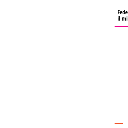
Fede
il m