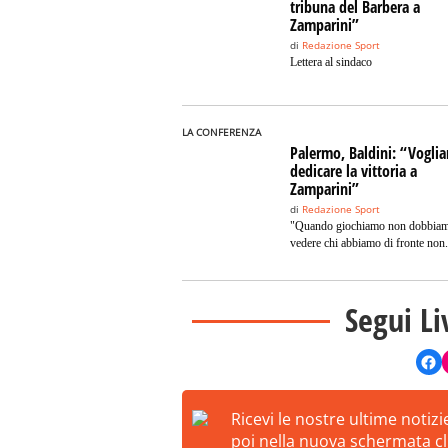
tribuna del Barbera a
Zamparini”
di
Redazione Sport
Lettera al sindaco
LA CONFERENZA
Palermo, Baldini: “Vogli
dedicare la vittoria a
Zamparini”
di
Redazione Sport
"Quando giochiamo non dobbia
vedere chi abbiamo di fronte non.
Segui Li
Ricevi le nostre ultime notiz
poi nella nuova schermata cli