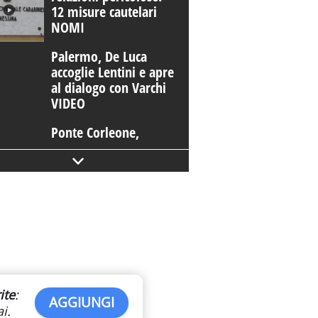
12 misure cautelari
NOMI
Palermo, De Luca
accoglie Lentini e apre
al dialogo con Varchi
VIDEO
Ponte Corleone,
varato l'impalcato
lato monte in
direzione Catania
Tentato duplice
omicidio a Riesi: il
sospettato si è
costituito - VIDEO
Palermo candidata a
ite
:
Euro 2032. Lagalla:
AGGIUNGI
i.
"Ho appena firmato"