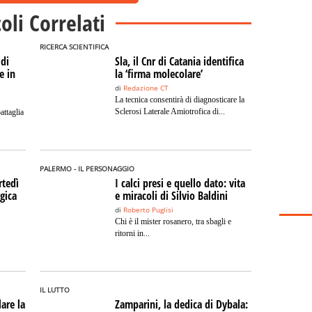
coli Correlati
RICERCA SCIENTIFICA
 di
Sla, il Cnr di Catania identifica
e in
la ‘firma molecolare’
di
Redazione CT
La tecnica consentirà di diagnosticare la
Sclerosi Laterale Amiotrofica di...
attaglia
PALERMO - IL PERSONAGGIO
rtedì
I calci presi e quello dato: vita
gica
e miracoli di Silvio Baldini
di
Roberto Puglisi
Chi è il mister rosanero, tra sbagli e
ritorni in...
IL LUTTO
are la
Zamparini, la dedica di Dybala: