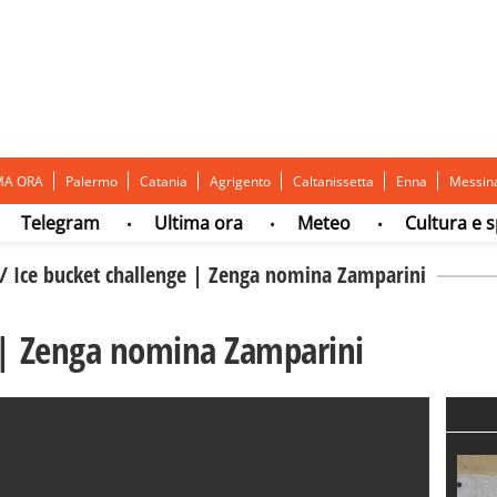
MA ORA
Palermo
Catania
Agrigento
Caltanissetta
Enna
Messin
elegram
Ultima ora
Meteo
Cultura e spett
•
•
•
/
Ice bucket challenge | Zenga nomina Zamparini
 | Zenga nomina Zamparini