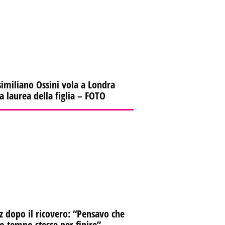
imiliano Ossini vola a Londra
la laurea della figlia – FOTO
z dopo il ricovero: “Pensavo che
io tempo stesse per finire”