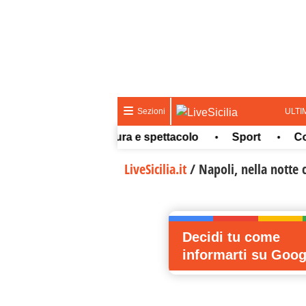
ULTI
Sezioni
Meteo
Cultura e spettacolo
Sport
Concor
•
•
•
LiveSicilia.it
/
Napoli, nella notte 
Decidi tu come
informarti
su Goog