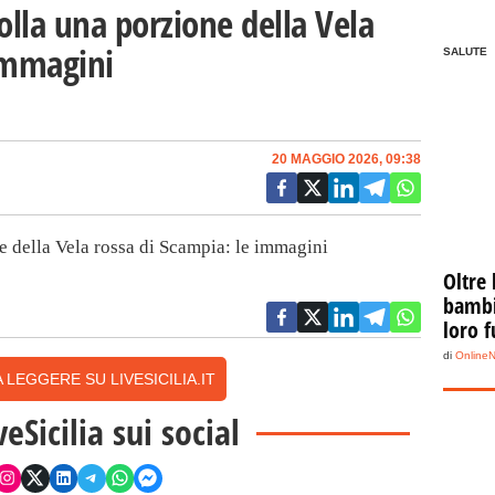
olla una porzione della Vela
 immagini
SALUTE
20 MAGGIO 2026, 09:38
ne della Vela rossa di Scampia: le immagini
Oltre 
bambin
loro f
di
Online
 LEGGERE SU LIVESICILIA.IT
veSicilia sui social