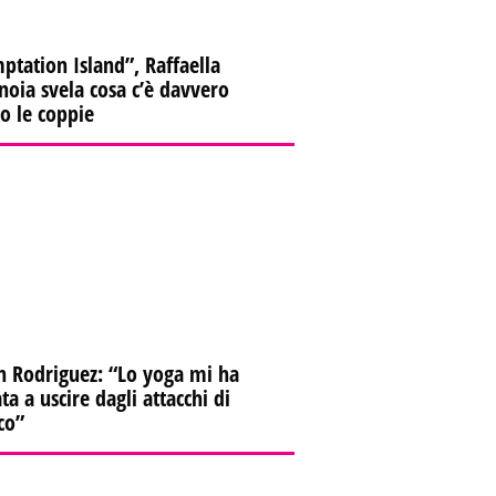
ptation Island”, Raffaella
oia svela cosa c’è davvero
ro le coppie
n Rodriguez: “Lo yoga mi ha
ta a uscire dagli attacchi di
co”