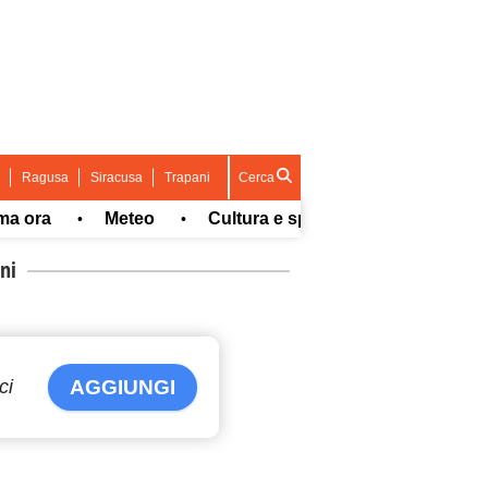
Ragusa
Siracusa
Trapani
Cerca
a
Meteo
Cultura e spettacolo
Sport
•
•
•
•
ni
ci
AGGIUNGI