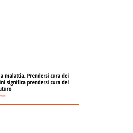
la malattia. Prendersi cura dei
i significa prendersi cura del
uturo
News