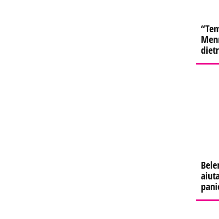
“Tem
Menn
diet
Bele
aiuta
pani