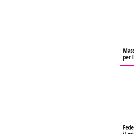
Mass
per 
Fede
il m