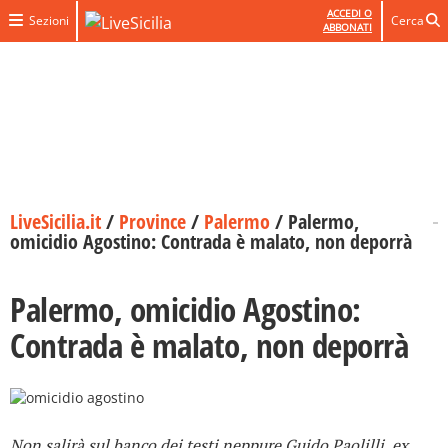
ACCEDI O
Sezioni
Cerca
ABBONATI
LiveSicilia.it
/
Province
/
Palermo
/
Palermo,
omicidio Agostino: Contrada è malato, non deporrà
Palermo, omicidio Agostino:
Contrada è malato, non deporrà
Non salirà sul banco dei testi neppure Guido Paolilli, ex