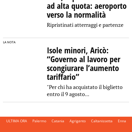
ad alta quota: aeroporto
verso la normalità
Ripristinati atterraggi e partenze
LA NOTA
Isole minori, Aricò:
“Governo al lavoro per
scongiurare l’aumento
tariffario”
"Per chi ha acquistato il biglietto
entro il 9 agosto...
ULTIMA ORA
Palermo
Catania
Agrigento
Caltanissetta
Enna