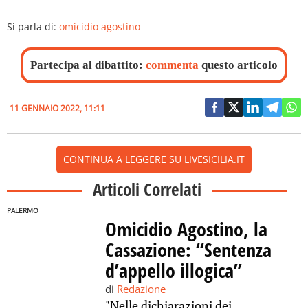
Si parla di:
omicidio agostino
Partecipa al dibattito:
commenta
questo articolo
11 GENNAIO 2022, 11:11
CONTINUA A LEGGERE SU LIVESICILIA.IT
Articoli Correlati
PALERMO
Omicidio Agostino, la
Cassazione: “Sentenza
d’appello illogica”
di
Redazione
"Nelle dichiarazioni dei