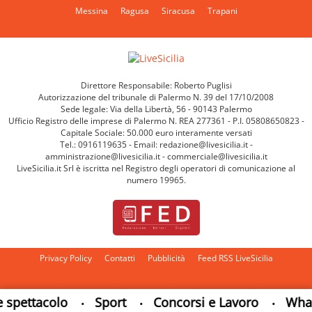
Messina
Ragusa
Siracusa
Trapani
Direttore Responsabile: Roberto Puglisi
Autorizzazione del tribunale di Palermo N. 39 del 17/10/2008
Sede legale: Via della Libertà, 56 - 90143 Palermo
Ufficio Registro delle imprese di Palermo N. REA 277361 - P.I. 05808650823 -
Capitale Sociale: 50.000 euro interamente versati
Tel.: 0916119635 - Email: redazione@livesicilia.it -
amministrazione@livesicilia.it - commerciale@livesicilia.it
LiveSicilia.it Srl è iscritta nel Registro degli operatori di comunicazione al
numero 19965.
Privacy Policy
Contatti
Pubblicità
Feed RSS LiveSicilia
Cambia impostazioni privacy
pettacolo
Sport
Concorsi e Lavoro
Whatsa
•
•
•