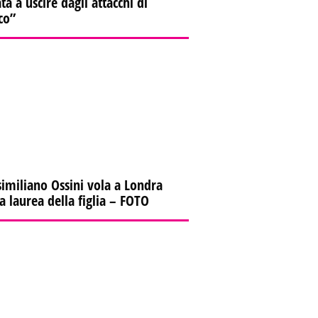
ta a uscire dagli attacchi di
co”
imiliano Ossini vola a Londra
la laurea della figlia – FOTO