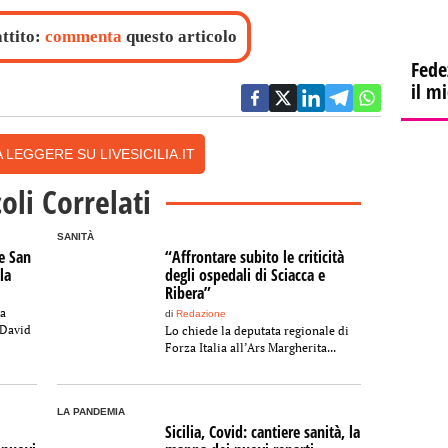
attito:
commenta
questo articolo
Fede
il m
 LEGGERE SU LIVESICILIA.IT
coli Correlati
SANITÀ
e San
“Affrontare subito le criticità
la
degli ospedali di Sciacca e
Ribera”
ia
di
Redazione
 David
Lo chiede la deputata regionale di
Forza Italia all’Ars Margherita...
LA PANDEMIA
Sicilia, Covid: cantiere sanità, la