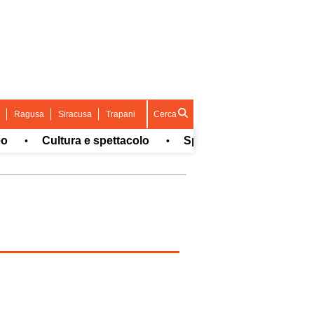
Ragusa
Siracusa
Trapani
Cerca
Cultura e spettacolo
Sport
Concorsi e Lavor
•
•