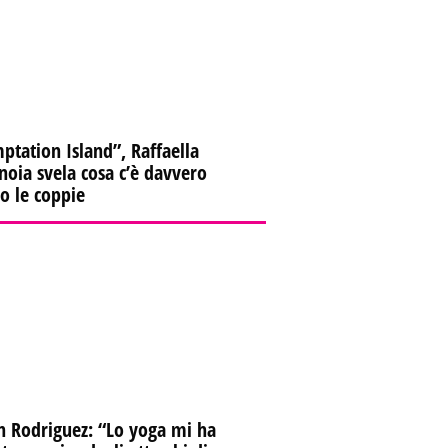
ptation Island”, Raffaella
oia svela cosa c’è davvero
ro le coppie
n Rodriguez: “Lo yoga mi ha