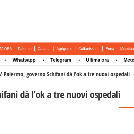
MA ORA
Palermo
Catania
Agrigento
Caltanissetta
Enna
Messina
Whatsapp
Telegram
Ultima ora
Meteo
•
•
•
•
/
Palermo, governo Schifani dà l’ok a tre nuovi ospedali
fani dà l’ok a tre nuovi ospedali