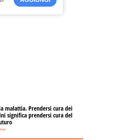
la malattia. Prendersi cura dei
i significa prendersi cura del
uturo
News