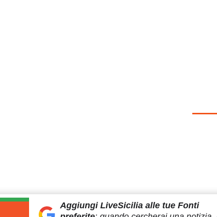
Aggiungi LiveSicilia
alle tue Fonti
preferite
:
quando cercherai
una notizia, 