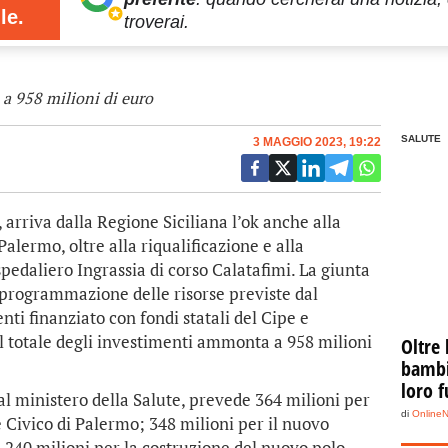
le.
troverai.
 a 958 milioni di euro
SALUTE
3 MAGGIO 2023, 19:22
, arriva dalla Regione Siciliana l’ok anche alla
Palermo, oltre alla riqualificazione e alla
spedaliero Ingrassia di corso Calatafimi. La giunta
riprogrammazione delle risorse previste dal
ti finanziato con fondi statali del Cipe e
 Il totale degli investimenti ammonta a 958 milioni
Oltre 
bambin
loro f
dal ministero della Salute, prevede 364 milioni per
di
Online
 Civico di Palermo; 348 milioni per il nuovo
e 240 milioni per la costruzione del nuovo polo