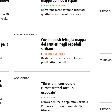
 nuovi
mappa dei nuovi reparti
di
Riccardo Lo Verso
Entro fine mese saranno ultimati
LAVORO
quattro nuovi pronto soccorso
ermo 40
i al...
LAVORI IN CORSO
Covid e posti letto, la mappa
 palla
dei cantieri negli ospedali
siciliani
di
Riccardo Lo Verso
il
Realizzati solo 95 dei 571 nuovi
TURISMO
i...
posti letto previsti. La...
AGRIGENTO
a
“Barelle in corridoio e
 a
climatizzatori rotti in
ospedale”
di
Redazione
detti
Nuova denuncia deputato Carmelo
a...
Pullara sulle condizioni del San
LAVORO
Giovanni...