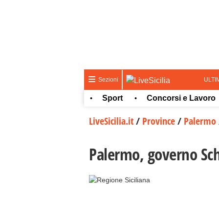
ULTI
Sezioni
ura e spettacolo
Sport
Concorsi e Lavoro
•
•
•
LiveSicilia.it
/
Province
/
Palermo
Palermo, governo Schi