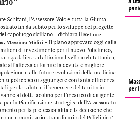
ario”
aiuta
pani
te Schifani, l’Assessore Volo e tutta la Giunta
trato fin da subito per lo sviluppo del progetto
del capoluogo siciliano – dichiara il
Rettore
– Il piano approvato oggi dalla
rmo, Massimo Midiri
milioni di investimento per il nuovo Policlinico,
ra ospedaliera ad altissimo livello architettonico,
le all’altezza di fornire la dovuta e migliore
popolazione e alle future evoluzioni della medicina.
n si potrebbero raggiungere con tanta efficienza
Mass
ali per la salute e il benessere del territorio. I
per 
vanno al dott. Iacolino per l’incarico di dirigente
 per la Pianificazione strategica dell’Assessorato
iamento per la professionalità e la dedizione che
 come commissario straordinario del Policlinico”.