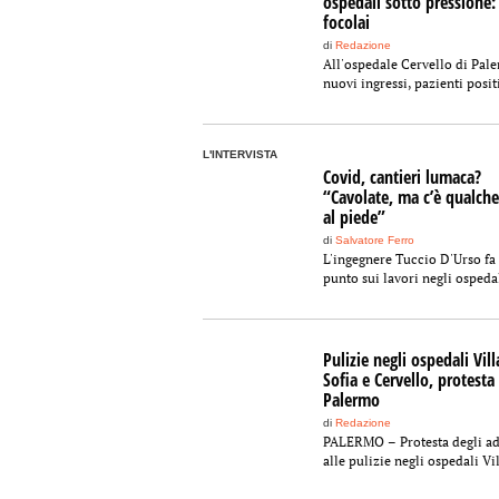
ospedali sotto pressione:
focolai
di
Redazione
All'ospedale Cervello di Pal
nuovi ingressi, pazienti positiv
L'INTERVISTA
Covid, cantieri lumaca?
“Cavolate, ma c’è qualche
al piede”
di
Salvatore Ferro
L'ingegnere Tuccio D'Urso fa 
punto sui lavori negli ospedal
Pulizie negli ospedali Vill
Sofia e Cervello, protesta
Palermo
di
Redazione
PALERMO – Protesta degli ad
alle pulizie negli ospedali Vill