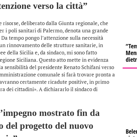
enzione verso la città”
 risorse, deliberato dalla Giunta regionale, che
r i poli sanitari di Palermo, denota una grande
à. Da tempo pongo l’attenzione sulla necessità
 un rinnovamento delle strutture sanitarie, in
“Tem
Menn
e della Sicilia e, da sindaco, mi sono fatto
diet
Regione Siciliana. Questo atto mette in evidenza
a sensibilità del presidente Renato Schifani verso
amministrazione comunale si farà trovare pronta a
i avranno certamente ricadute positive, in primo
ura dei cittadini». A dichiararlo il sindaco di
l’impegno mostrato fin da
po del progetto del nuovo
Bele