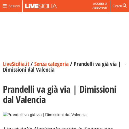
ACCEDI O
Sezioni
Cerca
ABBONATI
LiveSicilia.it
/
Senza categoria
/
Prandelli va già via |
Dimissioni dal Valencia
Prandelli va già via | Dimissioni
dal Valencia
L'ex ct della Nazionale saluta la Spagna per