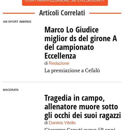
CONTINUA A LEGGERE SU LIVESICILIA.IT
Articoli Correlati
AM SPORT AWARDS
Marco Lo Giudice
miglior ds del girone A
del campionato
Eccellenza
di
Redazione
La premiazione a Cefalù
MACERATA
Tragedia in campo,
allenatore muore sotto
gli occhi dei suoi ragazzi
di
Daniela Vitello
Giuseppe Canuti aveva 59 anni.