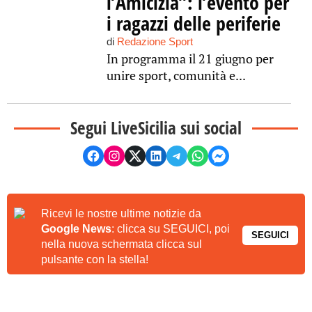
l’Amicizia”: l’evento per
i ragazzi delle periferie
di
Redazione Sport
In programma il 21 giugno per
unire sport, comunità e...
Segui LiveSicilia sui social
Ricevi le nostre ultime notizie da
Google News
: clicca su SEGUICI, poi
SEGUICI
nella nuova schermata clicca sul
pulsante con la stella!