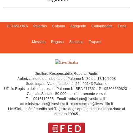
ULTIMA ORA
Palermo
Catania
Agrigento
Caltanissetta
Enna
Messina
Ragusa
Siracusa
Trapani
Direttore Responsabile: Roberto Puglisi
Autorizzazione del tribunale di Palermo N. 39 del 17/10/2008
Sede legale: Via della Libertà, 56 - 90143 Palermo
Ufficio Registro delle imprese di Palermo N. REA 277361 - P.I. 05808650823 -
Capitale Sociale: 50.000 euro interamente versati
Tel.: 0916119635 - Email: redazione@livesicilia.it -
amministrazione@livesicilia.it - commerciale@livesicilia.it
LiveSicilia.it Srl è iscritta nel Registro degli operatori di comunicazione al
numero 19965.