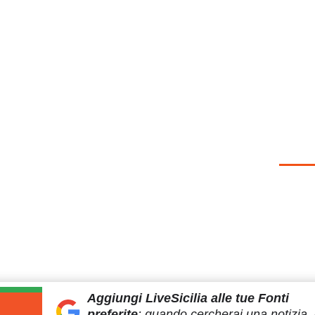
Aggiungi LiveSicilia
alle tue Fonti
preferite
:
quando cercherai
una notizia, 