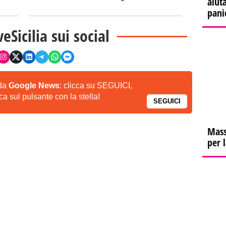
aiuta
pani
veSicilia sui social
 da
Google News
: clicca su SEGUICI,
a sul pulsante con la stella!
SEGUICI
Mass
per 