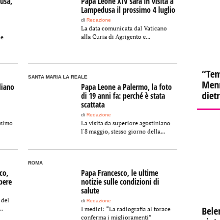
usa,
Papa Leone XIV sarà in visita a
Lampedusa il prossimo 4 luglio
di
Redazione
La data comunicata dal Vaticano
alla Curia di Agrigento e...
 e
“Tem
SANTA MARIA LA REALE
Menn
liano
Papa Leone a Palermo, la foto
diet
di 19 anni fa: perché è stata
scattata
di
Redazione
ssimo
La visita da superiore agostiniano
l'8 maggio, stesso giorno della...
ROMA
co,
Papa Francesco, le ultime
pere
notizie sulle condizioni di
salute
 del
di
Redazione
Bele
..
I medici: “La radiografia al torace
conferma i miglioramenti”