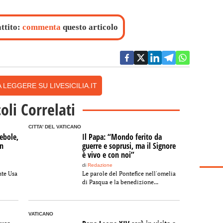
attito:
commenta
questo articolo
 LEGGERE SU LIVESICILIA.IT
coli Correlati
CITTA' DEL VATICANO
ebole,
Il Papa: “Mondo ferito da
in
guerre e soprusi, ma il Signore
è vivo e con noi”
di
Redazione
nte Usa
Le parole del Pontefice nell'omelia
di Pasqua e la benedizione...
VATICANO