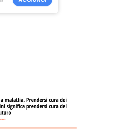
la malattia. Prendersi cura dei
i significa prendersi cura del
uturo
News