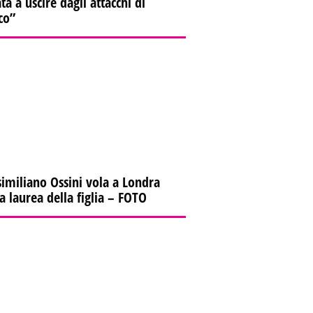
ta a uscire dagli attacchi di
co”
imiliano Ossini vola a Londra
la laurea della figlia – FOTO