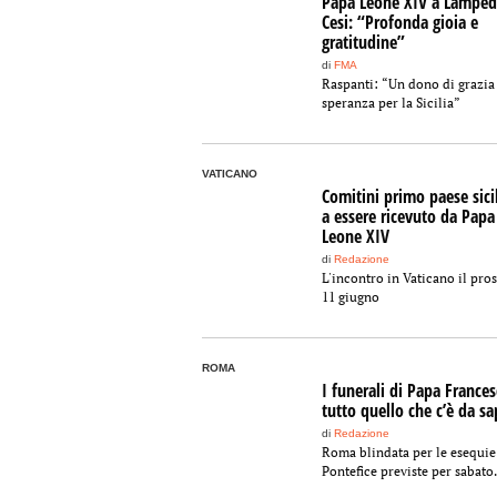
Papa Leone XIV a Lamped
Cesi: “Profonda gioia e
gratitudine”
di
FMA
Raspanti: “Un dono di grazia
speranza per la Sicilia”
VATICANO
Comitini primo paese sici
a essere ricevuto da Papa
Leone XIV
di
Redazione
L'incontro in Vaticano il pro
11 giugno
ROMA
I funerali di Papa Frances
tutto quello che c’è da sa
di
Redazione
Roma blindata per le esequie
Pontefice previste per sabato.