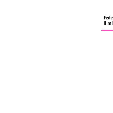
Fede
il m