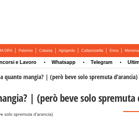
MA ORA
Palermo
Catania
Agrigento
Caltanissetta
Enna
Messina
i e Lavoro
Whatsapp
Telegram
Ultima or
•
•
•
ma quanto mangia? | (però beve solo spremuta d’arancia)
angia? | (però beve solo spremuta 