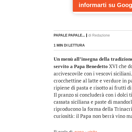
informarti
su Goog
PAPALE PAPALE...
di
Redazione
1 MIN DI LETTURA
Un menù all’insegna della tradizione,
XVI che do
servito a Papa Benedetto
arcivescovile con i vescovi siciliani
crocchettine al latte e verdure in p
ripiene di pasta e risotto ai frutti 
Il pranzo si concluderà con i dolci t
cassata siciliana e paste di mandorl
riproducono la forma della Trinacri
curiosità: il Papa non berrà vino m
Si parla di:
papa
·
visita