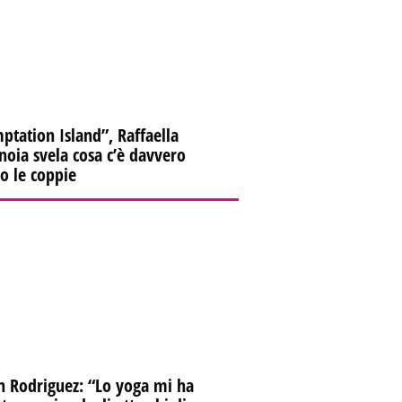
ptation Island”, Raffaella
oia svela cosa c’è davvero
ro le coppie
n Rodriguez: “Lo yoga mi ha