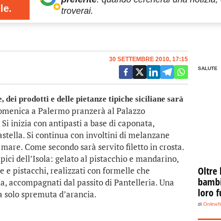
le.
troverai.
30 SETTEMBRE 2010, 17:15
SALUTE
 dei prodotti e delle pietanze tipiche siciliane sarà
menica a Palermo pranzerà al Palazzo
. Si inizia con antipasti a base di caponata,
astella. Si continua con involtini di melanzane
di mare. Come secondo sarà servito filetto in crosta.
ipici dell’Isola: gelato al pistacchio e mandarino,
Oltre 
e e pistacchi, realizzati con formelle che
bambin
a, accompagnati dal passito di Pantelleria. Una
loro f
a solo spremuta d’arancia.
di
Online