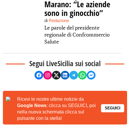
Marano: “Le aziende
sono in ginocchio”
di
Redazione
Le parole del presidente
regionale di Confcommercio
Salute
Segui LiveSicilia sui social
Ricevi le nostre ultime notizie da
Google News
: clicca su SEGUICI, poi
SEGUICI
nella nuova schermata clicca sul
pulsante con la stella!