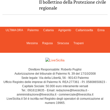
Il bollettino della Protezione civile
regionale
ULTIMA ORA
Palermo
Catania
Agrigento
Caltanissetta
Enna
Messina
Ragusa
Siracusa
Trapani
Direttore Responsabile: Roberto Puglisi
Autorizzazione del tribunale di Palermo N. 39 del 17/10/2008
Sede legale: Via della Libertà, 56 - 90143 Palermo
Ufficio Registro delle imprese di Palermo N. REA 277361 - P.I. 05808650823 -
Capitale Sociale: 50.000 euro interamente versati
Tel.: 0916119635 - Email: redazione@livesicilia.it -
amministrazione@livesicilia.it - commerciale@livesicilia.it
LiveSicilia.it Srl è iscritta nel Registro degli operatori di comunicazione al
numero 19965.