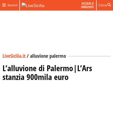
ACCEDI O
Sezioni
Cerca
ABBONATI
LiveSicilia.it
/
alluvione palermo
L’alluvione di Palermo|L’Ars
stanzia 900mila euro