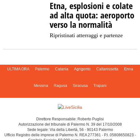
Etna, esplosioni e colate
ad alta quota: aeroporto
verso la normalità
Ripristinati atterraggi e partenze
ULTIMA ORA
Palermo
Catania
Agrigento
Caltanissetta
Enna
Messina
Ragusa
Siracusa
Trapani
Direttore Responsabile: Roberto Puglisi
Autorizzazione del tribunale di Palermo N. 39 del 17/10/2008
Sede legale: Via della Libertà, 56 - 90143 Palermo
Ufficio Registro delle imprese di Palermo N. REA 277361 - P.I. 05808650823 -