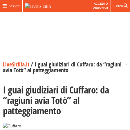
ACCEDI O
Sezioni
Cerca
ABBONATI
LiveSicilia.it
/
I guai giudiziari di Cuffaro: da “ragiuni
avia Totò” al patteggiamento
I guai giudiziari di Cuffaro: da
“ragiuni avia Totò” al
patteggiamento