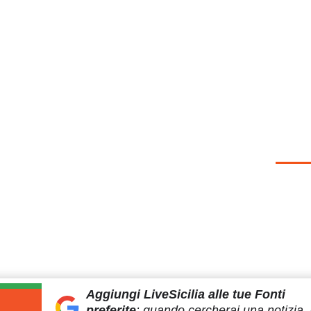
Aggiungi LiveSicilia
alle tue Fonti
preferite
:
quando cercherai
una notizia, 