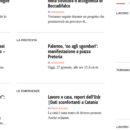
miglie
nella struttura d’accoglienza di
Boccadifalco
di
redazione
LAVORO
de lo
Verranno seguite durante un progetto che
promuoverà un percorso di...
LA PROTESTA
sei
Palermo, ‘no agli sgomberi’:
o –
manifestazione a piazza
Pretoria
di
redazione
ina
Oggi, 27 gennaio, alle ore 15 il sit-in
TURISMO
LE EMERGENZE
n”:
Lavoro e casa, report dell’Usb
|Dati sconfortanti a Catania
di
Dario Azzaro
La città è stata teatro di diverse proteste.
Anche eclatanti.
i
a,...
LAVORO