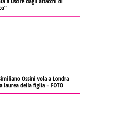
ta a uscire dagli attacchi di
co”
imiliano Ossini vola a Londra
la laurea della figlia – FOTO