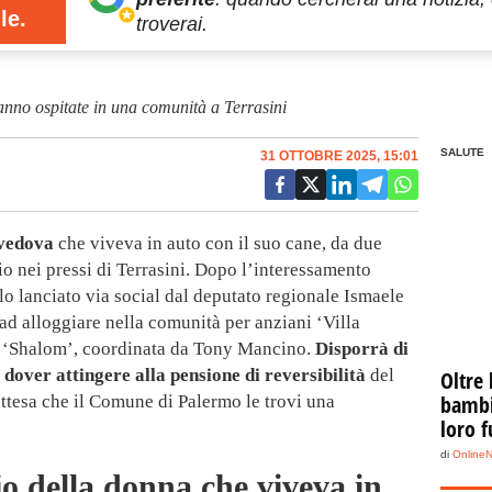
le.
troverai.
nno ospitate in una comunità a Terrasini
SALUTE
31 OTTOBRE 2025, 15:01
 vedova
che viveva in auto con il suo cane, da due
io nei pressi di Terrasini. Dopo l’interessamento
llo lanciato via social dal deputato regionale Ismaele
 ad alloggiare nella comunità per anziani ‘Villa
e ‘Shalom’, coordinata da Tony Mancino.
Disporrà di
 dover attingere alla pensione di reversibilità
del
Oltre 
bambin
attesa che il Comune di Palermo le trovi una
loro f
di
Online
rio della donna che viveva in