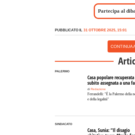
Partecipa al dib
PUBBLICATO IL
31 OTTOBRE 2025, 15:01
CONTINUA A
Arti
PALERMO
Casa popolare recuperata
subito assegnata a una fa
di
Redazione
Ferrandelli: "È la Palermo della n
e della legalità"
SINDACATO
Casa, Sunia: “Il disagio