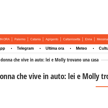
MA ORA
Palermo
Catania
Agrigento
Caltanissetta
Enna
Messina
Telegram
Ultima ora
Meteo
Cultura e 
•
•
•
•
a donna che vive in auto: lei e Molly trovano una casa
 donna che vive in auto: lei e Molly 