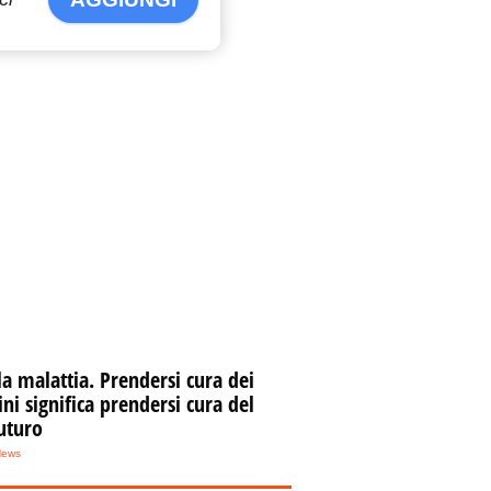
la malattia. Prendersi cura dei
i significa prendersi cura del
uturo
News