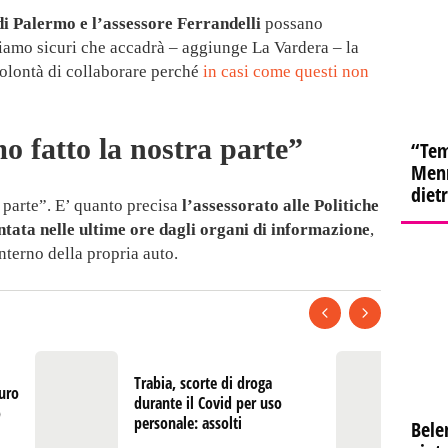
i Palermo e l’assessore Ferrandelli
possano
iamo sicuri che accadrà – aggiunge La Vardera – la
olontà di collaborare perché
in casi come questi non
 fatto la nostra parte”
“Tem
Menn
diet
 parte”. E’ quanto precisa
l’assessorato alle Politiche
ontata nelle ultime ore dagli organi di informazione
,
interno della propria auto.
Trabia, scorte di droga
Co
uro
durante il Covid per uso
re
o
personale: assolti
in
Bele