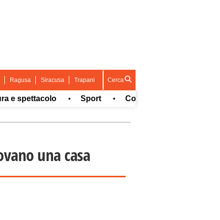
Ragusa
Siracusa
Trapani
Cerca
spettacolo
Sport
Concorsi e Lavoro
What
•
•
•
trovano una casa