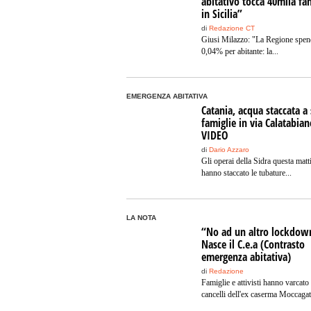
abitativo tocca 40mila fa
in Sicilia”
di
Redazione CT
Giusi Milazzo: "La Regione spen
0,04% per abitante: la...
EMERGENZA ABITATIVA
Catania, acqua staccata a 
famiglie in via Calatabian
VIDEO
di
Dario Azzaro
Gli operai della Sidra questa matt
hanno staccato le tubature...
LA NOTA
“No ad un altro lockdow
Nasce il C.e.a (Contrasto
emergenza abitativa)
di
Redazione
Famiglie e attivisti hanno varcato 
cancelli dell'ex caserma Moccagatt