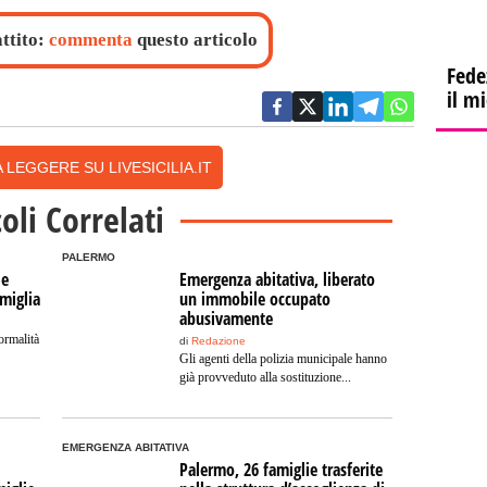
attito:
commenta
questo articolo
Fede
il m
 LEGGERE SU LIVESICILIA.IT
coli Correlati
PALERMO
 e
Emergenza abitativa, liberato
miglia
un immobile occupato
abusivamente
ormalità
di
Redazione
Gli agenti della polizia municipale hanno
già provveduto alla sostituzione...
EMERGENZA ABITATIVA
Palermo, 26 famiglie trasferite