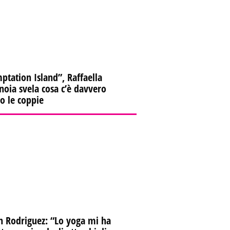
ptation Island”, Raffaella
oia svela cosa c’è davvero
ro le coppie
lpo in una libreria: il
gistratore di cassa trovato
 strada
n Rodriguez: “Lo yoga mi ha