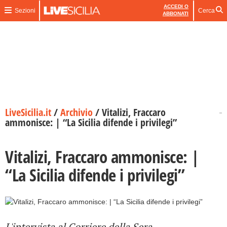
ACCEDI O
Sezioni
Cerca
ABBONATI
LiveSicilia.it
/
Archivio
/
Vitalizi, Fraccaro
ammonisce: | “La Sicilia difende i privilegi”
Vitalizi, Fraccaro ammonisce: |
“La Sicilia difende i privilegi”
L'intervista al
Corriere della Sera