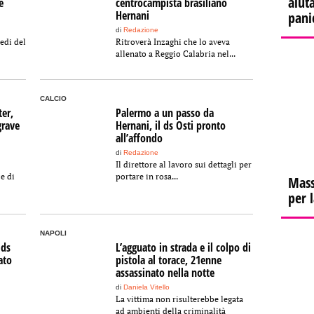
aiuta
e
centrocampista brasiliano
Hernani
pani
di
Redazione
edi del
Ritroverà Inzaghi che lo aveva
allenato a Reggio Calabria nel...
CALCIO
ter,
Palermo a un passo da
grave
Hernani, il ds Osti pronto
all’affondo
di
Redazione
Il direttore al lavoro sui dettagli per
ce di
portare in rosa...
Mass
per 
NAPOLI
 ds
L’agguato in strada e il colpo di
ato
pistola al torace, 21enne
assassinato nella notte
di
Daniela Vitello
La vittima non risulterebbe legata
ad ambienti della criminalità