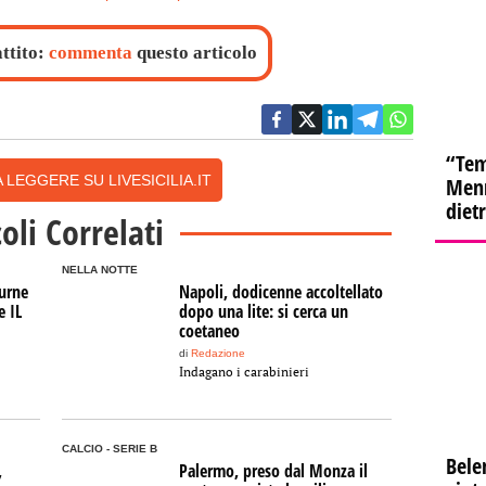
attito:
commenta
questo articolo
“Tem
 LEGGERE SU LIVESICILIA.IT
Menn
diet
coli Correlati
NELLA NOTTE
ourne
Napoli, dodicenne accoltellato
e IL
dopo una lite: si cerca un
coetaneo
di
Redazione
Indagano i carabinieri
CALCIO - SERIE B
Bele
,
Palermo, preso dal Monza il