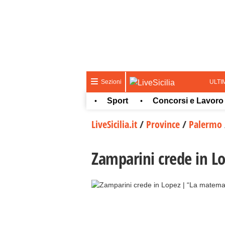
ULTI
Sezioni
tura e spettacolo
Sport
Concorsi e Lavoro
•
•
•
LiveSicilia.it
/
Province
/
Palermo
Zamparini crede in L