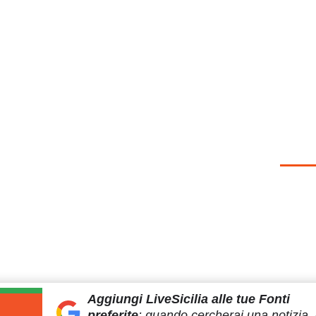
Aggiungi LiveSicilia
alle tue Fonti
preferite
:
quando cercherai
una notizia, 