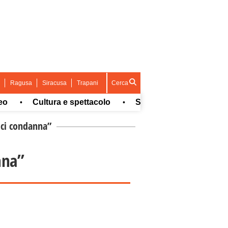
Ragusa
Siracusa
Trapani
Cerca
Cultura e spettacolo
Sport
Concorsi e Lavo
•
•
•
 ci condanna”
nna”