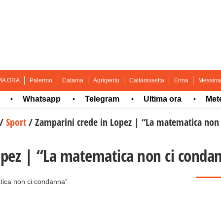
MA ORA
Palermo
Catania
Agrigento
Caltanissetta
Enna
Messina
Whatsapp
Telegram
Ultima ora
Meteo
•
•
•
/
Sport
/
Zamparini crede in Lopez | “La matematica non
opez | “La matematica non ci conda