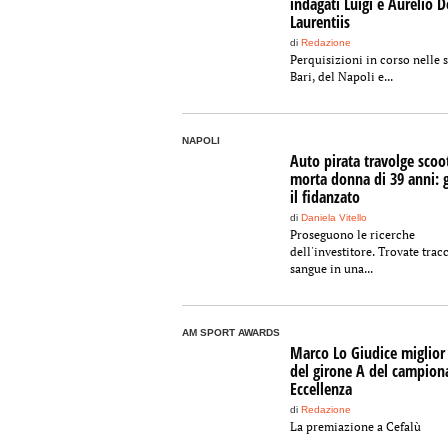
indagati Luigi e Aurelio D
Laurentiis
di
Redazione
Perquisizioni in corso nelle s
Bari, del Napoli e...
NAPOLI
Auto pirata travolge scoo
morta donna di 39 anni: 
il fidanzato
di
Daniela Vitello
Proseguono le ricerche
dell'investitore. Trovate trac
sangue in una...
AM SPORT AWARDS
Marco Lo Giudice miglior
del girone A del campion
Eccellenza
di
Redazione
La premiazione a Cefalù