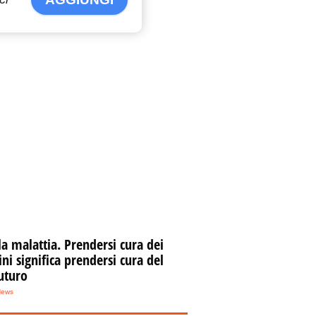
la malattia. Prendersi cura dei
i significa prendersi cura del
uturo
News