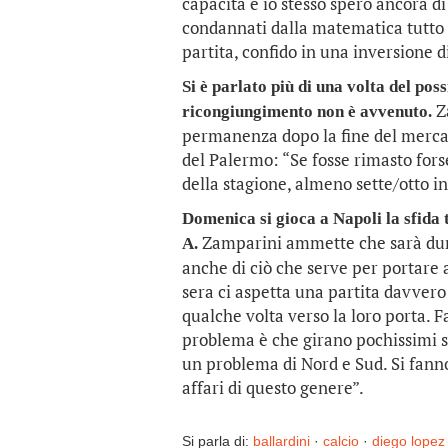
capacità e io stesso spero ancora d
condannati dalla matematica tutto è
partita, confido in una inversione 
Si è parlato più di una volta del poss
Z
ricongiungimento non è avvenuto.
permanenza dopo la fine del merca
del Palermo: “Se fosse rimasto fo
della stagione, almeno sette/otto i
Domenica si gioca a Napoli la sfida 
Zamparini ammette che sarà duris
A.
anche di ciò che serve per portare
sera ci aspetta una partita davvero 
qualche volta verso la loro porta. Far
problema è che girano pochissimi so
un problema di Nord e Sud. Si fanno 
affari di questo genere”.
Si parla di:
ballardini
·
calcio
·
diego lopez