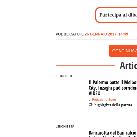
Partecipa al dib
PUBBLICATO IL
26 GENNAIO 2017, 14:49
CONTINUA A
Arti
IL TROFEO
Il Palermo batte il Melb
City, Inzaghi può sorrider
VIDEO
di
Redazione Sport
Gli highlights della partita
L'INCHIESTA
Bancarotta del Bari calcio