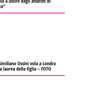
ta a uscire dagli attacchi di
co”
imiliano Ossini vola a Londra
la laurea della figlia – FOTO