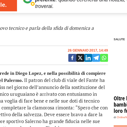
le.
troverai.
ovo tecnico e parla della sfida di domenica a
SALUTE
26 GENNAIO 2017, 14:49
 in Diego Lopez, e nella possibilità di compiere
Il patron del club di viale del Fante ha
del Palermo.
iss nel giorno dell’annuncio della sostituzione del
cnico uruguaiano è arrivato con entusiasmo in
Oltre 
a voglia di fare bene e nelle sue doti di tecnico
bambin
a completare la clamorosa rimonta: “Spero che con
loro f
ttivo della salvezza. Deve essere bravo a dare la
di
Online
tore sportivo Salerno ha grande fiducia nelle sue