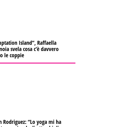
ptation Island”, Raffaella
oia svela cosa c’è davvero
ro le coppie
n Rodriguez: “Lo yoga mi ha