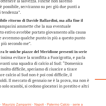
i ottenere la salvezza. Finchè non saremo
 possibile, serviranno su per giù due punti a
di tendenza”.
ibile ritorno di Davide Ballardini, ma alla fine il
amparini ammette che la sua eventuale
to estivo avrebbe portato giovamento alla causa
rse avremmo qualche punto in più a questo punto
n più secondo me”.
tra le uniche piazze del Meridione presenti in serie
sima evitare la sconfitta a Fuorigrotta, e parla
 avanti una squadra di calcio al Sud: “Domenica
molto difficile, speriamo di riuscire a tirare
e calcio al Sud non è poi così difficile, il
ldi. Il mercato di gennaio ne è la prova, ma non è
solo scambi, si cedono giocatori in prestito e altri
·
Maurizio Zamparini
·
Napoli
·
Palermo Calcio
·
serie a