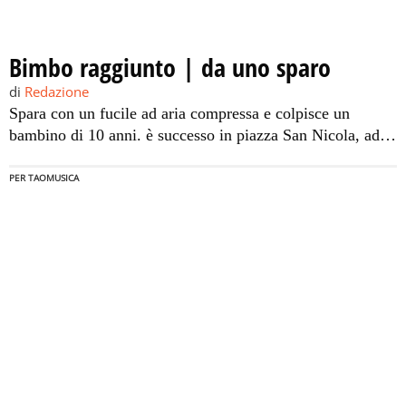
Bimbo raggiunto | da uno sparo
di
Redazione
Spara con un fucile ad aria compressa e colpisce un
bambino di 10 anni. è successo in piazza San Nicola, ad
Anacapri. I genitori del ragazzino, dopo avere fatto
medicare il figlio nell’ospedale Capilupi di Capri (Napoli),
PER TAOMUSICA
hanno denunciato l’accaduto ai carabinieri che hanno
individuato il responsabile. Si tratta di un uomo di 64 anni
che […]