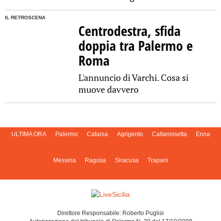
IL RETROSCENA
Centrodestra, sfida
doppia tra Palermo e
Roma
L'annuncio di Varchi. Cosa si
muove davvero
ULTIMA ORA
Palermo
Catania
Agrigento
Caltanissetta
Enna
Messina
Ragusa
Siracusa
Trapani
Direttore Responsabile: Roberto Puglisi