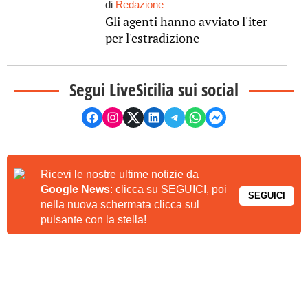
di
Redazione
Gli agenti hanno avviato l'iter
per l'estradizione
Segui LiveSicilia sui social
Ricevi le nostre ultime notizie da
Google News
: clicca su SEGUICI, poi
SEGUICI
nella nuova schermata clicca sul
pulsante con la stella!