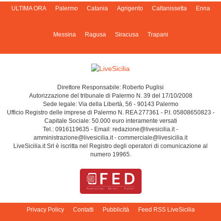
ULTIMA ORA
Palermo
Catania
Agrigento
Caltanissetta
Enna
Messina
Ragusa
Siracusa
Trapani
Direttore Responsabile: Roberto Puglisi
Autorizzazione del tribunale di Palermo N. 39 del 17/10/2008
Sede legale: Via della Libertà, 56 - 90143 Palermo
Ufficio Registro delle imprese di Palermo N. REA 277361 - P.I. 05808650823 -
Capitale Sociale: 50.000 euro interamente versati
Tel.: 0916119635 - Email: redazione@livesicilia.it -
amministrazione@livesicilia.it - commerciale@livesicilia.it
LiveSicilia.it Srl è iscritta nel Registro degli operatori di comunicazione al
numero 19965.
Privacy Policy
Contatti
Pubblicità
Feed RSS LiveSicilia