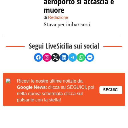
aeroporto si accascia e
muore
di
Redazione
Stava per imbarcarsi
Segui LiveSicilia sui social
Ricevi le nostre ultime notizie da
Google News
: clicca su SEGUICI, poi
SEGUICI
nella nuova schermata clicca sul
pulsante con la stella!