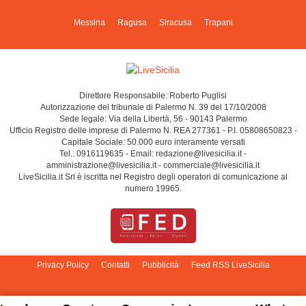
Messina
Ragusa
Siracusa
Trapani
Direttore Responsabile: Roberto Puglisi
Autorizzazione del tribunale di Palermo N. 39 del 17/10/2008
Sede legale: Via della Libertà, 56 - 90143 Palermo
Ufficio Registro delle imprese di Palermo N. REA 277361 - P.I. 05808650823 -
Capitale Sociale: 50.000 euro interamente versati
Tel.: 0916119635 - Email: redazione@livesicilia.it -
amministrazione@livesicilia.it - commerciale@livesicilia.it
LiveSicilia.it Srl è iscritta nel Registro degli operatori di comunicazione al
numero 19965.
Privacy Policy
Contatti
Pubblicità
Feed RSS LiveSicilia
Cambia impostazioni privacy