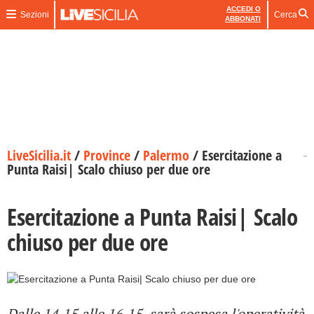
ACCEDI O
Sezioni
Cerca
ABBONATI
LiveSicilia.it
/
Province
/
Palermo
/
Esercitazione a
Punta Raisi| Scalo chiuso per due ore
Esercitazione a Punta Raisi| Scalo
chiuso per due ore
Dalle 14,15 alle 16,15, sarà sospesa l'operatività