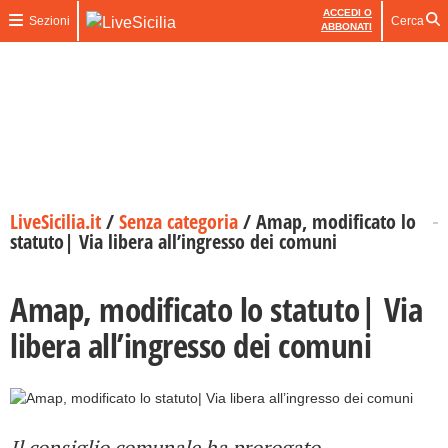
ACCEDI O
Sezioni
Cerca
ABBONATI
LiveSicilia.it
/
Senza categoria
/
Amap, modificato lo
statuto| Via libera all’ingresso dei comuni
Amap, modificato lo statuto| Via
libera all’ingresso dei comuni
Il consiglio comunale ha prorogato