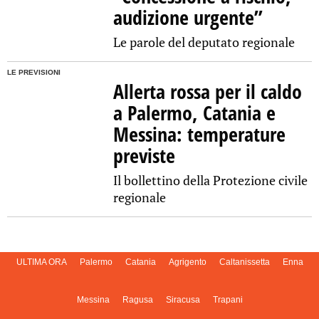
audizione urgente”
Le parole del deputato regionale
LE PREVISIONI
Allerta rossa per il caldo
a Palermo, Catania e
Messina: temperature
previste
Il bollettino della Protezione civile
regionale
ULTIMA ORA
Palermo
Catania
Agrigento
Caltanissetta
Enna
Messina
Ragusa
Siracusa
Trapani