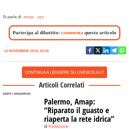
Si parla di:
amap
·
aps
Partecipa al dibattito:
commenta
questo articolo
12 NOVEMBRE 2015, 19:55
CONTINUA A LEGGERE SU LIVESICILIA.IT
Articoli Correlati
DOPO I DISSERVIZI
Palermo, Amap:
“Riparato il guasto e
riaperta la rete idrica”
di
Redazione