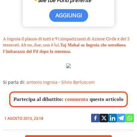
alle tue Fonti preferite
AGGIUNGI
A Ingroia il plauso di tutti e 9 i simpatizzanti di Azione Civile e dei 3
tesserati. Ah no, due, uno è lui.
Taj Mahal su Ingroia che sottolinea
l’imbarazzo del Pd dopo la sentenza.
Si parla di:
antonio ingroia
·
Silvio Berlusconi
Partecipa al dibattito:
commenta
questo articolo
1 AGOSTO 2013, 23:18