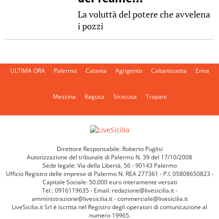
La voluttà del potere che avvelena
i pozzi
ULTIMA ORA
Palermo
Catania
Agrigento
Caltanissetta
Enna
Messina
Ragusa
Siracusa
Trapani
Direttore Responsabile: Roberto Puglisi
Autorizzazione del tribunale di Palermo N. 39 del 17/10/2008
Sede legale: Via della Libertà, 56 - 90143 Palermo
Ufficio Registro delle imprese di Palermo N. REA 277361 - P.I. 05808650823 -
Capitale Sociale: 50.000 euro interamente versati
Tel.: 0916119635 - Email: redazione@livesicilia.it -
amministrazione@livesicilia.it - commerciale@livesicilia.it
LiveSicilia.it Srl è iscritta nel Registro degli operatori di comunicazione al
numero 19965.