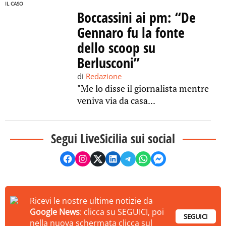
IL CASO
Boccassini ai pm: “De
Gennaro fu la fonte
dello scoop su
Berlusconi”
di
Redazione
"Me lo disse il giornalista mentre
veniva via da casa...
Segui LiveSicilia sui social
Ricevi le nostre ultime notizie da
Google News
: clicca su SEGUICI, poi
SEGUICI
nella nuova schermata clicca sul