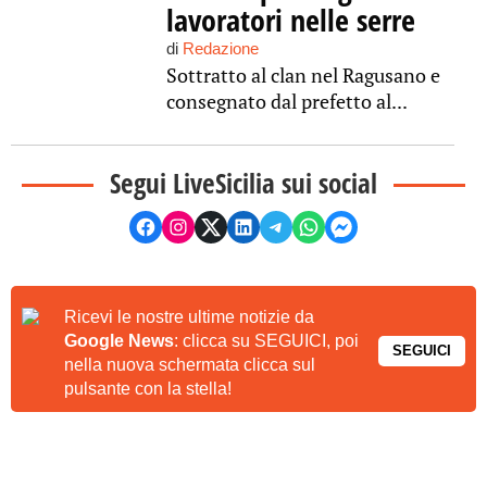
lavoratori nelle serre
di
Redazione
Sottratto al clan nel Ragusano e
consegnato dal prefetto al...
Segui LiveSicilia sui social
Ricevi le nostre ultime notizie da
Google News
: clicca su SEGUICI, poi
SEGUICI
nella nuova schermata clicca sul
pulsante con la stella!