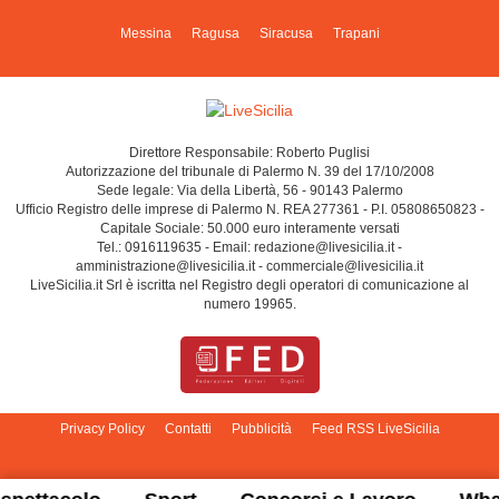
Messina
Ragusa
Siracusa
Trapani
Direttore Responsabile: Roberto Puglisi
Autorizzazione del tribunale di Palermo N. 39 del 17/10/2008
Sede legale: Via della Libertà, 56 - 90143 Palermo
Ufficio Registro delle imprese di Palermo N. REA 277361 - P.I. 05808650823 -
Capitale Sociale: 50.000 euro interamente versati
Tel.: 0916119635 - Email: redazione@livesicilia.it -
amministrazione@livesicilia.it - commerciale@livesicilia.it
LiveSicilia.it Srl è iscritta nel Registro degli operatori di comunicazione al
numero 19965.
Privacy Policy
Contatti
Pubblicità
Feed RSS LiveSicilia
Cambia impostazioni privacy