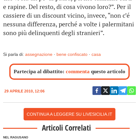
e rapine. Del resto, di cosa vivono loro?”. Per il
cassiere di un discount vicino, invece, “non c’é
nessuna differenza, perché a volte i palermitani
sono più delinquenti degli stranieri”.
Si parla di:
assegnazione
·
bene confiscato
·
casa
Partecipa al dibattito:
commenta
questo articolo
29 APRILE 2010, 12:06
CONTINUA A LEGGERE SU LIVESICILIA.IT
Articoli Correlati
NEL RAGUSANO