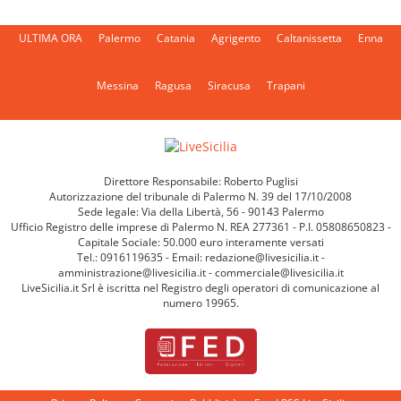
ULTIMA ORA
Palermo
Catania
Agrigento
Caltanissetta
Enna
Messina
Ragusa
Siracusa
Trapani
Direttore Responsabile: Roberto Puglisi
Autorizzazione del tribunale di Palermo N. 39 del 17/10/2008
Sede legale: Via della Libertà, 56 - 90143 Palermo
Ufficio Registro delle imprese di Palermo N. REA 277361 - P.I. 05808650823 -
Capitale Sociale: 50.000 euro interamente versati
Tel.: 0916119635 - Email: redazione@livesicilia.it -
amministrazione@livesicilia.it - commerciale@livesicilia.it
LiveSicilia.it Srl è iscritta nel Registro degli operatori di comunicazione al
numero 19965.