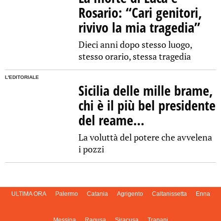
Rosario: “Cari genitori,
rivivo la mia tragedia”
Dieci anni dopo stesso luogo,
stesso orario, stessa tragedia
L'EDITORIALE
Sicilia delle mille brame,
chi è il più bel presidente
del reame…
La voluttà del potere che avvelena
i pozzi
ULTIMA ORA
Palermo
Catania
Agrigento
Caltanissetta
Enna
Messina
Ragusa
Siracusa
Trapani