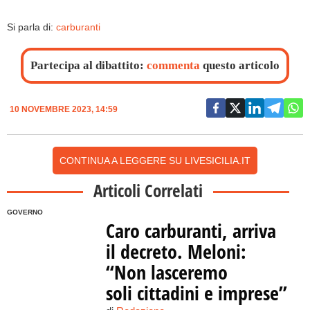
Si parla di:
carburanti
Partecipa al dibattito:
commenta
questo articolo
10 NOVEMBRE 2023, 14:59
CONTINUA A LEGGERE SU LIVESICILIA.IT
Articoli Correlati
GOVERNO
Caro carburanti, arriva
il decreto. Meloni:
“Non lasceremo
soli cittadini e imprese”