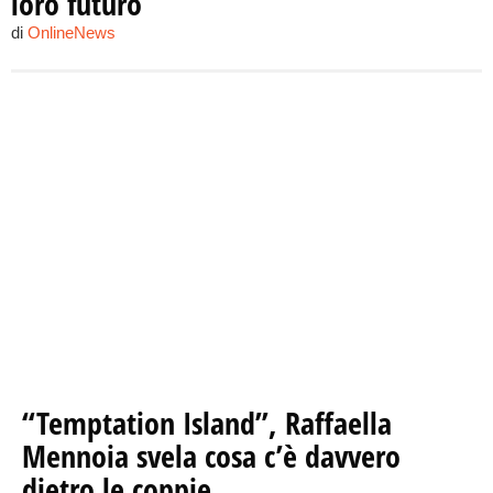
loro futuro
di
OnlineNews
“Temptation Island”, Raffaella
Mennoia svela cosa c’è davvero
dietro le coppie