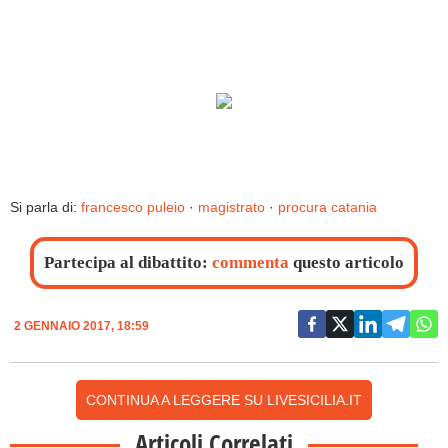
Si parla di:
francesco puleio
·
magistrato
·
procura catania
Partecipa al dibattito:
commenta
questo articolo
2 GENNAIO 2017, 18:59
CONTINUA A LEGGERE SU LIVESICILIA.IT
Articoli Correlati