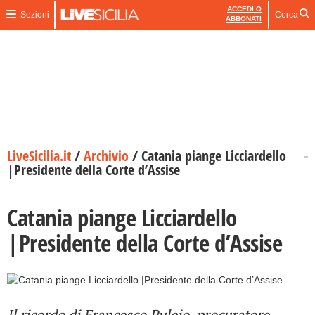
ACCEDI O
Sezioni
Cerca
ABBONATI
LiveSicilia.it
/
Archivio
/
Catania piange Licciardello
|Presidente della Corte d’Assise
Catania piange Licciardello
|Presidente della Corte d’Assise
Il ricordo di Francesco Puleio, procuratore