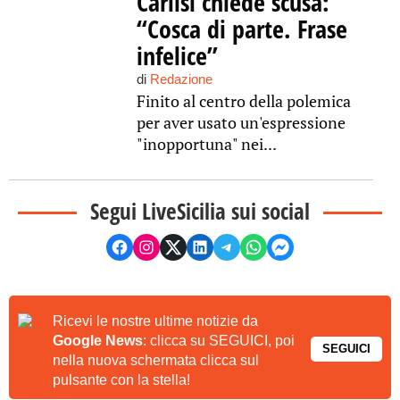
Carlisi chiede scusa:
“Cosca di parte. Frase
infelice”
di
Redazione
Finito al centro della polemica
per aver usato un'espressione
"inopportuna" nei...
Segui LiveSicilia sui social
Ricevi le nostre ultime notizie da
Google News
: clicca su SEGUICI, poi
SEGUICI
nella nuova schermata clicca sul
pulsante con la stella!