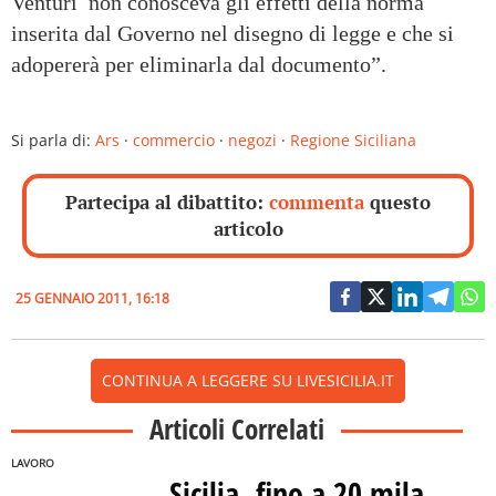
Venturi non conosceva gli effetti della norma
inserita dal Governo nel disegno di legge e che si
adopererà per eliminarla dal documento”.
Si parla di:
Ars
·
commercio
·
negozi
·
Regione Siciliana
Partecipa al dibattito:
commenta
questo
articolo
25 GENNAIO 2011, 16:18
CONTINUA A LEGGERE SU LIVESICILIA.IT
Articoli Correlati
LAVORO
Sicilia, fino a 20 mila