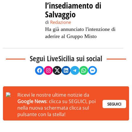
l’insediamento di
Salvaggio
di
Redazione
Ha già annunciato l'intenzione di
aderire al Gruppo Misto
Segui LiveSicilia sui social
Ricevi le nostre ultime notizie da
Google News
: clicca su SEGUICI, poi
SEGUICI
nella nuova schermata clicca sul
pulsante con la stella!