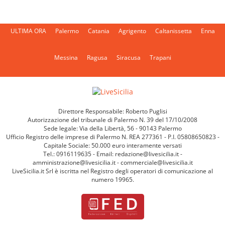
ULTIMA ORA
Palermo
Catania
Agrigento
Caltanissetta
Enna
Messina
Ragusa
Siracusa
Trapani
Direttore Responsabile: Roberto Puglisi
Autorizzazione del tribunale di Palermo N. 39 del 17/10/2008
Sede legale: Via della Libertà, 56 - 90143 Palermo
Ufficio Registro delle imprese di Palermo N. REA 277361 - P.I. 05808650823 -
Capitale Sociale: 50.000 euro interamente versati
Tel.: 0916119635 - Email: redazione@livesicilia.it -
amministrazione@livesicilia.it - commerciale@livesicilia.it
LiveSicilia.it Srl è iscritta nel Registro degli operatori di comunicazione al
numero 19965.