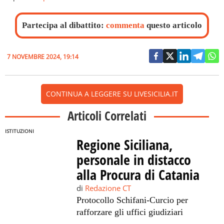
Partecipa al dibattito:
commenta
questo articolo
7 NOVEMBRE 2024, 19:14
CONTINUA A LEGGERE SU LIVESICILIA.IT
Articoli Correlati
ISTITUZIONI
Regione Siciliana,
personale in distacco
alla Procura di Catania
di
Redazione CT
Protocollo Schifani-Curcio per
rafforzare gli uffici giudiziari