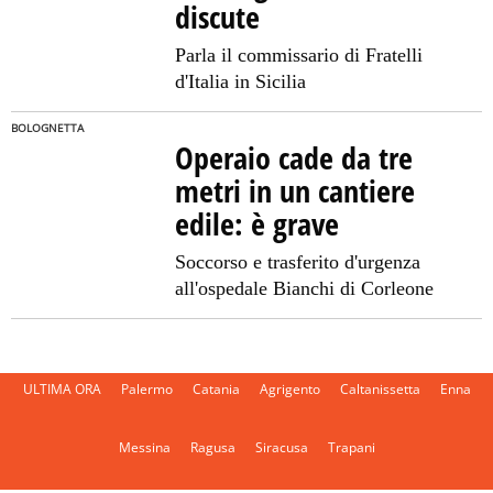
discute
Parla il commissario di Fratelli
d'Italia in Sicilia
BOLOGNETTA
Operaio cade da tre
metri in un cantiere
edile: è grave
Soccorso e trasferito d'urgenza
all'ospedale Bianchi di Corleone
ULTIMA ORA
Palermo
Catania
Agrigento
Caltanissetta
Enna
Messina
Ragusa
Siracusa
Trapani