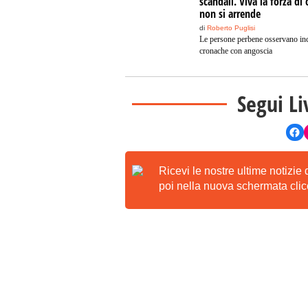
scandali. Viva la forza di 
non si arrende
di
Roberto Puglisi
Le persone perbene osservano inc
cronache con angoscia
Segui Li
Ricevi le nostre ultime notizie
poi nella nuova schermata clicc