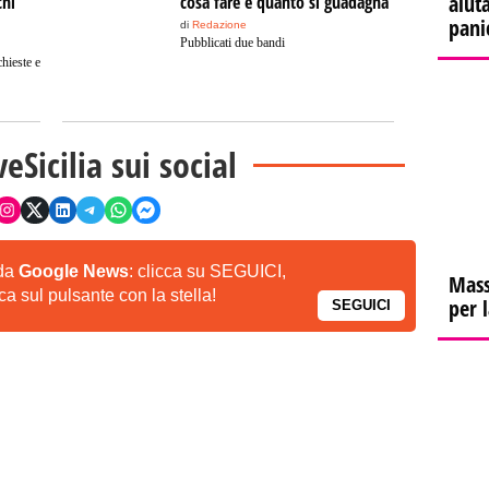
aiuta
chi
cosa fare e quanto si guadagna
pani
di
Redazione
Pubblicati due bandi
hieste e
veSicilia sui social
 da
Google News
: clicca su SEGUICI,
Mass
a sul pulsante con la stella!
per 
SEGUICI