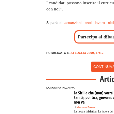
I candidati possono inserire il curric
con noi”.
Si parla di:
assunzioni
·
enel
·
lavoro
·
sici
Partecipa al diba
PUBBLICATO IL
23 LUGLIO 2009, 17:12
CONTINUA A
Arti
LA NOSTRA INIZIATIVA
La Sicilia che (non) vorrei
Sanità, politica, giovani: 
non va
di
Massimo Russo
La nostra iniziativa. La lettera del