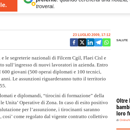
le.
troverai.
23 LUGLIO 2009, 17:12
SALUTE
 e le segreterie nazionali di Filcem Cgil, Flaei Cisl e
o sull’ingresso di nuovi lavoratori in azienda. Entro
I 600 giovani (500 operai diplomati e 100 tecnici,
anni. Le assunzioni riguarderanno tutto il territorio
 55.
plomati e diplomandi, “tirocini di formazione” della
Oltre 
 le Unita’ Operative di Zona. In caso di esito positivo
bambin
alutazione per l’assunzione, i tirocinanti saranno
loro f
, cosi’ come regolato dal vigente contratto collettivo
di
Online