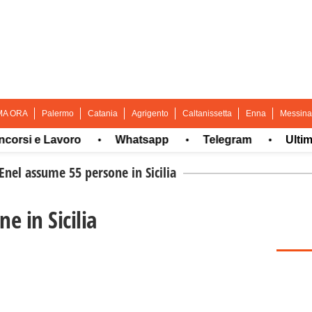
MA ORA
Palermo
Catania
Agrigento
Caltanissetta
Enna
Messina
si e Lavoro
Whatsapp
Telegram
Ultima o
•
•
•
Enel assume 55 persone in Sicilia
e in Sicilia