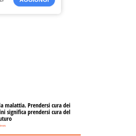
la malattia. Prendersi cura dei
i significa prendersi cura del
uturo
News