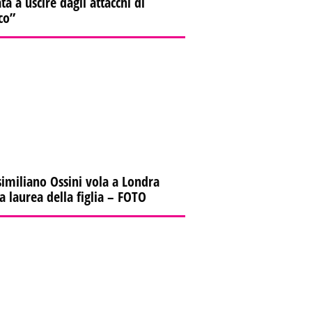
ta a uscire dagli attacchi di
co”
imiliano Ossini vola a Londra
la laurea della figlia – FOTO