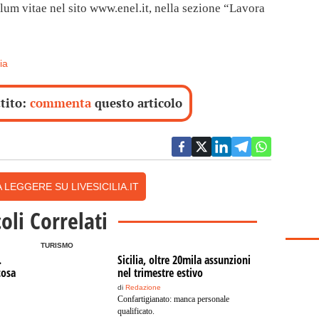
ulum vitae nel sito www.enel.it, nella sezione “Lavora
lia
ttito:
commenta
questo articolo
 LEGGERE SU LIVESICILIA.IT
coli Correlati
TURISMO
.
Sicilia, oltre 20mila assunzioni
cosa
nel trimestre estivo
di
Redazione
Confartigianato: manca personale
qualificato.