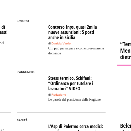
LAVORO
 di
Concorso Inps, quasi 2mila
uasti
nuove assunzioni: 5 posti
anche in Sicilia
“Tem
o il
di
Daniela Vitello
Chi può partecipare e come presentare la
Menn
domanda
diet
L'ANNUNCIO
Stress termico, Schifani:
“Ordinanza per tutelare i
lavoratori” VIDEO
di
Redazione
Le parole del presidente della Regione
SANITÀ
Bele
i
L’Asp di Palermo cerca medici: