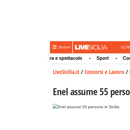
ULTI
Sezioni
Meteo
Cultura e spettacolo
Sport
Concor
•
•
•
LiveSicilia.it
/
Concorsi e Lavoro
/
Enel assume 55 person