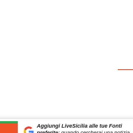
Aggiungi LiveSicilia
alle tue Fonti
preferite
:
quando cercherai
una notizia, 