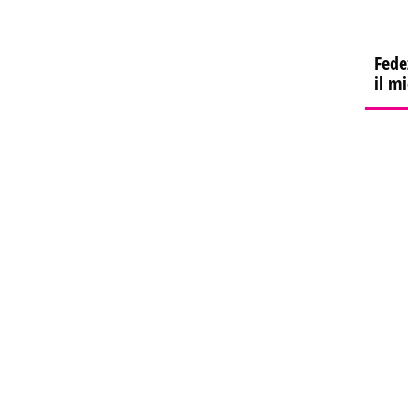
Fede
il m