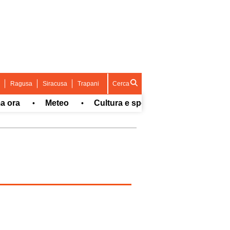
Ragusa
Siracusa
Trapani
Cerca
ra
Meteo
Cultura e spettacolo
Sport
•
•
•
•