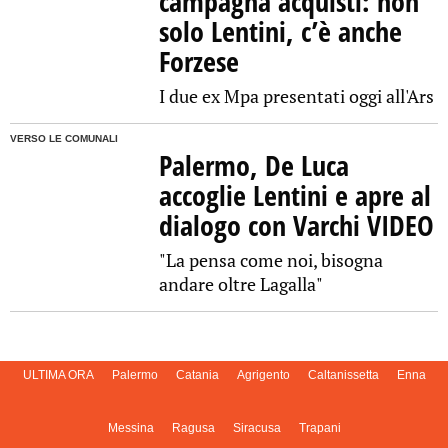
campagna acquisti: non
solo Lentini, c’è anche
Forzese
I due ex Mpa presentati oggi all'Ars
VERSO LE COMUNALI
Palermo, De Luca
accoglie Lentini e apre al
dialogo con Varchi VIDEO
"La pensa come noi, bisogna
andare oltre Lagalla"
ULTIMA ORA
Palermo
Catania
Agrigento
Caltanissetta
Enna
Messina
Ragusa
Siracusa
Trapani