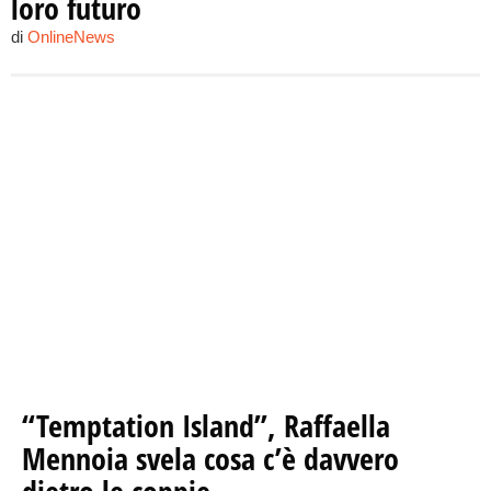
loro futuro
di
OnlineNews
“Temptation Island”, Raffaella
Mennoia svela cosa c’è davvero
dietro le coppie