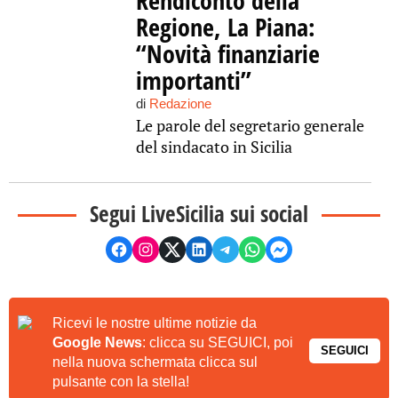
Rendiconto della
Regione, La Piana:
“Novità finanziarie
importanti”
di
Redazione
Le parole del segretario generale
del sindacato in Sicilia
Segui LiveSicilia sui social
Ricevi le nostre ultime notizie da
Google News
: clicca su SEGUICI, poi
SEGUICI
nella nuova schermata clicca sul
pulsante con la stella!