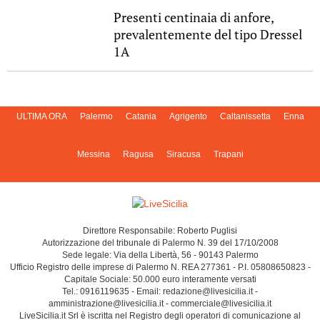
Presenti centinaia di anfore,
prevalentemente del tipo Dressel
1A
ULTIMA ORA
Palermo
Catania
Agrigento
Caltanissetta
Enna
Messina
Ragusa
Siracusa
Trapani
Direttore Responsabile: Roberto Puglisi
Autorizzazione del tribunale di Palermo N. 39 del 17/10/2008
Sede legale: Via della Libertà, 56 - 90143 Palermo
Ufficio Registro delle imprese di Palermo N. REA 277361 - P.I. 05808650823 -
Capitale Sociale: 50.000 euro interamente versati
Tel.: 0916119635 - Email: redazione@livesicilia.it -
amministrazione@livesicilia.it - commerciale@livesicilia.it
LiveSicilia.it Srl è iscritta nel Registro degli operatori di comunicazione al