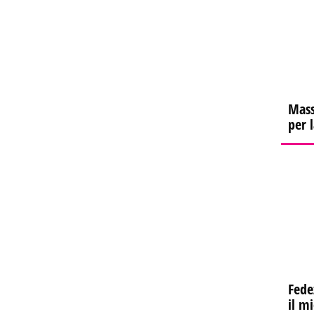
Mass
per 
Fede
il m