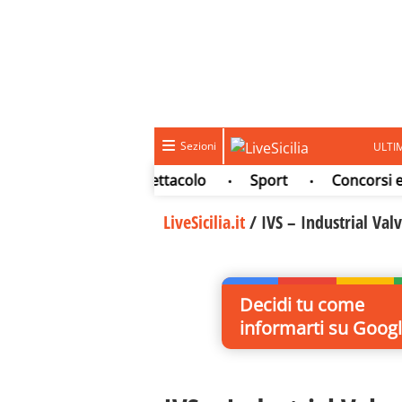
Sezioni
ULTI
Cultura e spettacolo
Sport
Concorsi e Lav
•
•
•
LiveSicilia.it
/
IVS – Industrial Val
Decidi tu come
informarti
su Googl