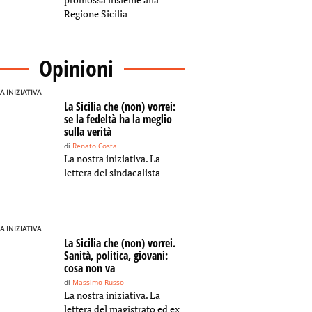
Regione Sicilia
Opinioni
A INIZIATIVA
La Sicilia che (non) vorrei:
se la fedeltà ha la meglio
sulla verità
di
Renato Costa
La nostra iniziativa. La
lettera del sindacalista
A INIZIATIVA
La Sicilia che (non) vorrei.
Sanità, politica, giovani:
cosa non va
di
Massimo Russo
La nostra iniziativa. La
lettera del magistrato ed ex