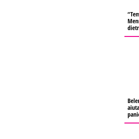
“Tem
Menn
diet
Bele
aiuta
pani