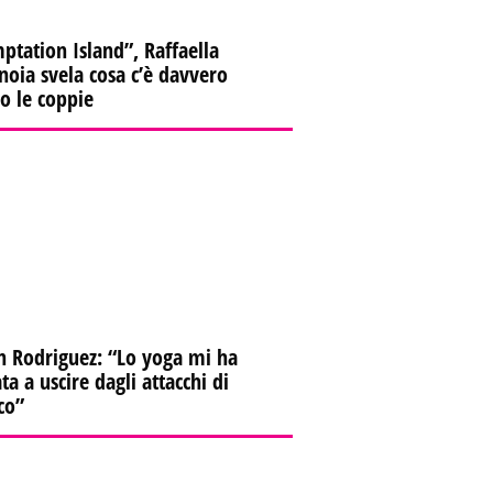
ptation Island”, Raffaella
oia svela cosa c’è davvero
ro le coppie
n Rodriguez: “Lo yoga mi ha
ta a uscire dagli attacchi di
co”