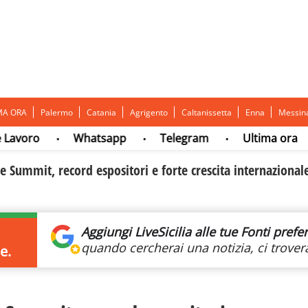
MA ORA
Palermo
Catania
Agrigento
Caltanissetta
Enna
Messin
oro
Whatsapp
Telegram
Ultima ora
•
•
•
•
ve Summit, record espositori e forte crescita internazional
Aggiungi LiveSicilia
alle tue Fonti prefer
quando cercherai
una notizia, ci trovera
e.