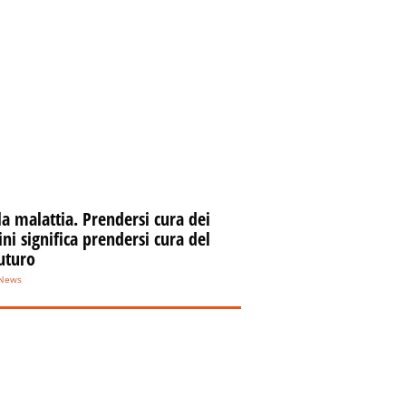
la malattia. Prendersi cura dei
i significa prendersi cura del
uturo
eNews