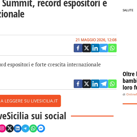
e Summit, record espositori e
zionale
SALUTE
21 MAGGIO 2026, 12:08
rd espositori e forte crescita internazionale
Oltre 
bambin
loro f
di
Onlin
 LEGGERE SU LIVESICILIA.IT
veSicilia sui social