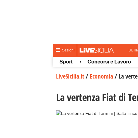
ULTI
Sezioni
a e spettacolo
Sport
Concorsi e Lavoro
W
•
•
•
LiveSicilia.it
/
Economia
/
La verte
La vertenza Fiat di Te