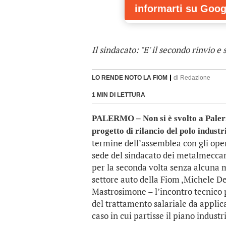
informarti
su Goog
Il sindacato: "E' il secondo rinvio 
LO RENDE NOTO LA FIOM
di
Redazione
1 MIN DI LETTURA
PALERMO – Non si è svolto a Palermo
progetto di rilancio del polo industr
termine dell’assemblea con gli opera
sede del sindacato dei metalmeccani
per la seconda volta senza alcuna m
settore auto della Fiom ,Michele De
Mastrosimone – l’incontro tecnico
del trattamento salariale da applica
caso in cui partisse il piano industr