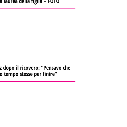
la laurea della figlia – FOTO
z dopo il ricovero: “Pensavo che
io tempo stesse per finire”