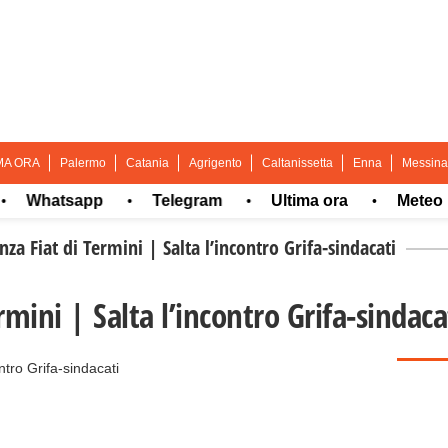
MA ORA
Palermo
Catania
Agrigento
Caltanissetta
Enna
Messina
hatsapp
Telegram
Ultima ora
Meteo
•
•
•
•
nza Fiat di Termini | Salta l’incontro Grifa-sindacati
rmini | Salta l’incontro Grifa-sindaca