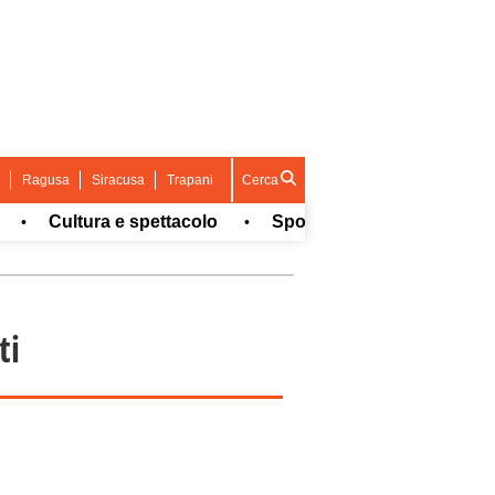
Ragusa
Siracusa
Trapani
Cerca
Cultura e spettacolo
Sport
Concorsi e Lavoro
•
•
ti