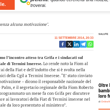
le.
troverai.
e senza alcuna motivazione".
SALUTE
11 SETTEMBRE 2014, 20:33
 l’incontro atteso tra Grifa e i sindacati sul
Lo rende noto la Fiom al
iale di Termini Imerese.
i della Fiat e dell’indotto che si è svolta nella
ci della Cgil a Termini Imerese. “E’ stato rinviato
otivazione – dicono il responsabile nazionale del
Oltre 
 Palm, e il segretario regionale della Fiom Roberto
bambin
 programmato un mese fa con Grifa per discutere
loro f
re ai lavoratori della Fiat di Termini imerese nel
di
Online
iale da loro presentato al ministero”.