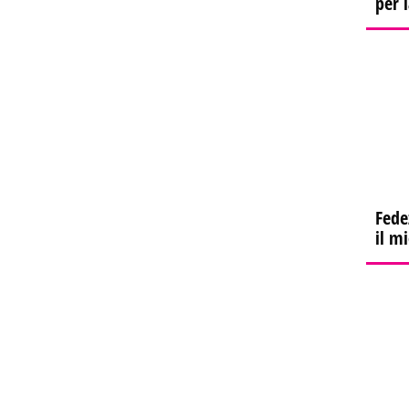
per 
Fede
il m