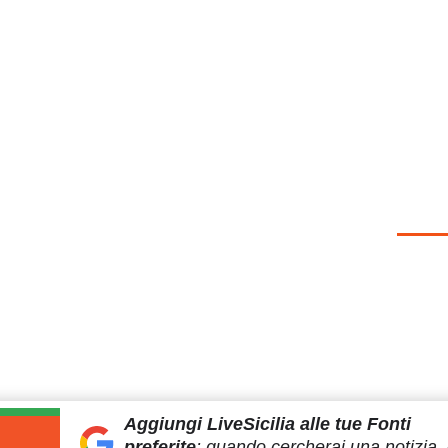
Aggiungi LiveSicilia
alle tue Fonti
preferite
:
quando cercherai
una notizia, 