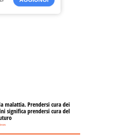
la malattia. Prendersi cura dei
i significa prendersi cura del
uturo
News