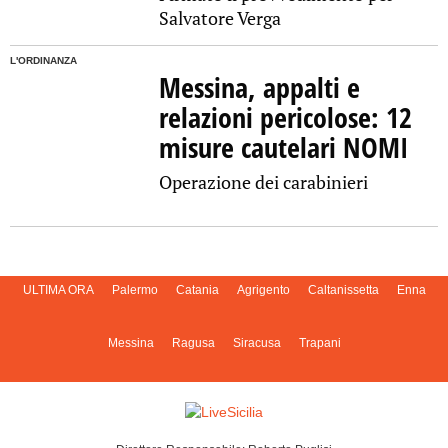
Salvatore Verga
L'ORDINANZA
Messina, appalti e
relazioni pericolose: 12
misure cautelari NOMI
Operazione dei carabinieri
ULTIMA ORA
Palermo
Catania
Agrigento
Caltanissetta
Enna
Messina
Ragusa
Siracusa
Trapani