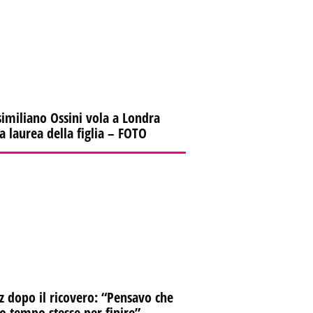
imiliano Ossini vola a Londra
la laurea della figlia – FOTO
z dopo il ricovero: “Pensavo che
io tempo stesse per finire”