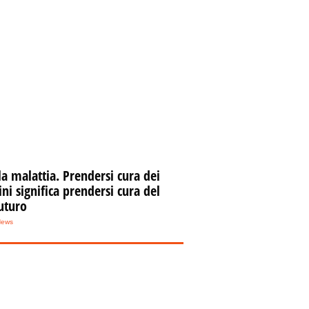
la malattia. Prendersi cura dei
i significa prendersi cura del
uturo
News