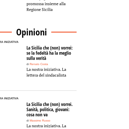
promossa insieme alla
Regione Sicilia
Opinioni
A INIZIATIVA
La Sicilia che (non) vorrei:
se la fedeltà ha la meglio
sulla verità
di
Renato Costa
La nostra iniziativa. La
lettera del sindacalista
A INIZIATIVA
La Sicilia che (non) vorrei.
Sanità, politica, giovani:
cosa non va
di
Massimo Russo
La nostra iniziativa. La