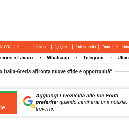
MA ORA
Palermo
Catania
Agrigento
Caltanissetta
Enna
Messina
si e Lavoro
Whatsapp
Telegram
Ultima or
•
•
•
 Italia-Grecia affronta nuove sfide e opportunità”
Aggiungi LiveSicilia
alle tue Fonti
preferite
:
quando cercherai
una notizia, 
le.
troverai.