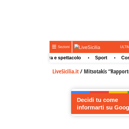
ULTI
Sezioni
Meteo
Cultura e spettacolo
Sport
Concor
•
•
•
LiveSicilia.it
/
Mitsotakis “Rapporto
Decidi tu come
informarti
su Goog