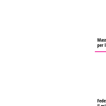
Mass
per 
Fede
il m