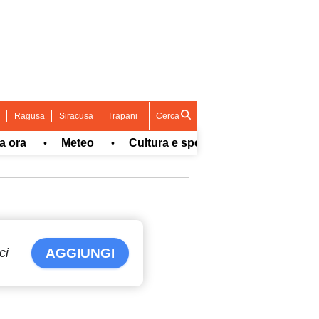
Ragusa
Siracusa
Trapani
Cerca
a
Meteo
Cultura e spettacolo
Sport
•
•
•
•
ci
AGGIUNGI