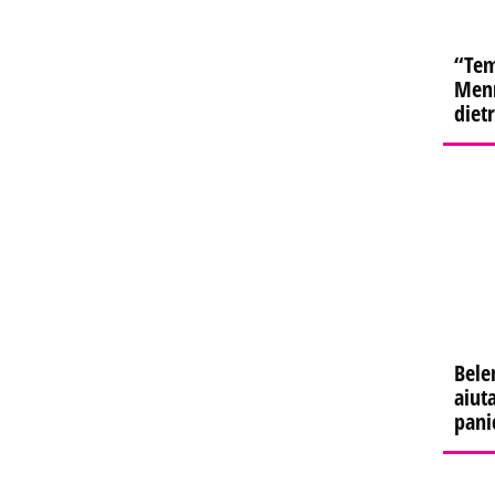
“Tem
Menn
diet
Bele
aiuta
pani