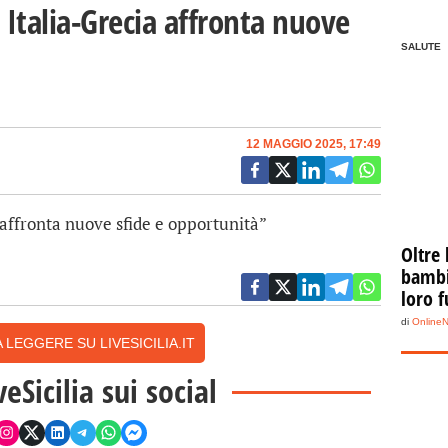
Italia-Grecia affronta nuove
SALUTE
12 MAGGIO 2025, 17:49
 affronta nuove sfide e opportunità”
Oltre 
bambin
loro f
di
Online
 LEGGERE SU LIVESICILIA.IT
veSicilia sui social