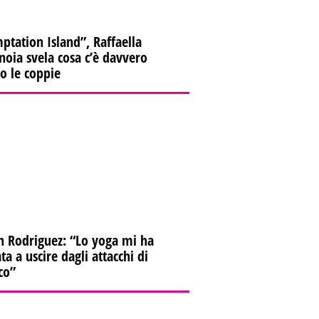
ptation Island”, Raffaella
oia svela cosa c’è davvero
ro le coppie
n Rodriguez: “Lo yoga mi ha
ta a uscire dagli attacchi di
co”