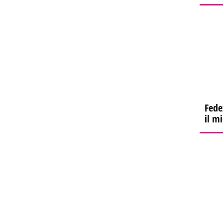
Fede
il m