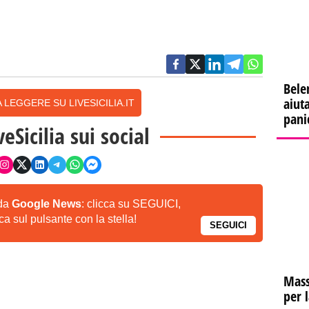
Bele
aiuta
 LEGGERE SU LIVESICILIA.IT
pani
veSicilia sui social
 da
Google News
: clicca su SEGUICI,
a sul pulsante con la stella!
SEGUICI
Mass
per 