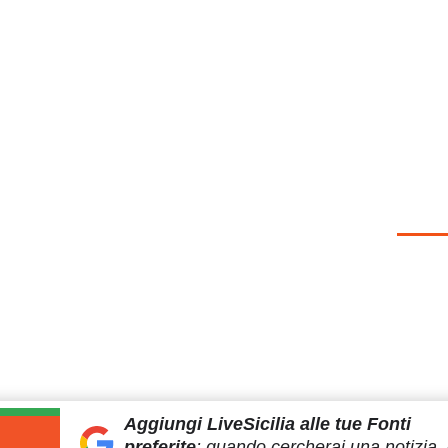
Aggiungi LiveSicilia
alle tue Fonti
preferite
:
quando cercherai
una notizia, 