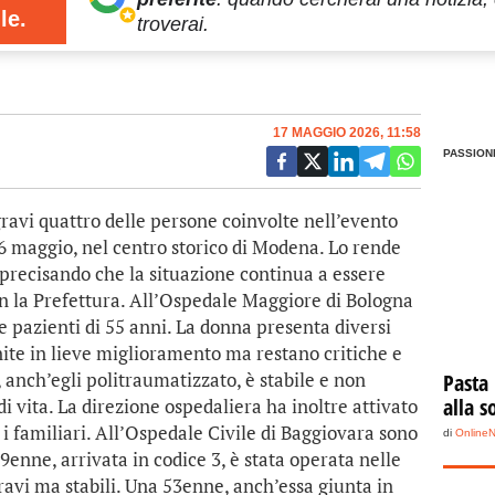
le.
troverai.
17 MAGGIO 2026, 11:58
PASSION
i quattro delle persone coinvolte nell’evento
6 maggio, nel centro storico di Modena. Lo rende
, precisando che la situazione continua a essere
on la Prefettura. All’Ospedale Maggiore di Bologna
 pazienti di 55 anni. La donna presenta diversi
nite in lieve miglioramento ma restano critiche e
 anch’egli politraumatizzato, è stabile e non
Pasta
alla s
i vita. La direzione ospedaliera ha inoltre attivato
 i familiari. All’Ospedale Civile di Baggiovara sono
di
Online
enne, arrivata in codice 3, è stata operata nelle
gravi ma stabili. Una 53enne, anch’essa giunta in