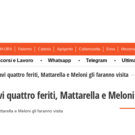
MA ORA
Palermo
Catania
Agrigento
Caltanissetta
Enna
Messina
i e Lavoro
Whatsapp
Telegram
Ultima or
•
•
•
i quattro feriti, Mattarella e Meloni gli faranno visita
 quattro feriti, Mattarella e Meloni 