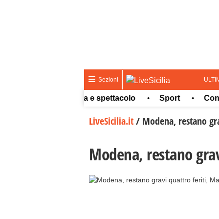
ULTI
Sezioni
Meteo
Cultura e spettacolo
Sport
Concors
•
•
•
LiveSicilia.it
/
Modena, restano grav
Modena, restano gravi