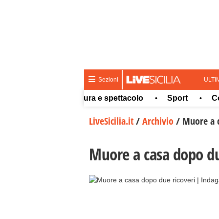
ULTI
Sezioni
Meteo
Cultura e spettacolo
Sport
Concor
•
•
•
LiveSicilia.it
/
Archivio
/
Muore a c
Muore a casa dopo du