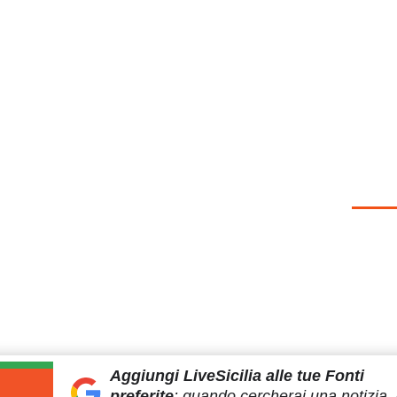
Aggiungi LiveSicilia
alle tue Fonti
preferite
:
quando cercherai
una notizia, 