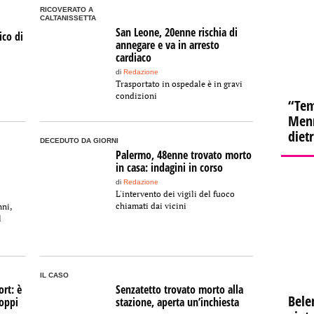
RICOVERATO A
CALTANISSETTA
San Leone, 20enne rischia di
ico di
annegare e va in arresto
cardiaco
di
Redazione
Trasportato in ospedale è in gravi
condizioni
“Tem
Menn
diet
DECEDUTO DA GIORNI
Palermo, 48enne trovato morto
in casa: indagini in corso
di
Redazione
L'intervento dei vigili del fuoco
chiamati dai vicini
ni,
l
IL CASO
rt: è
Senzatetto trovato morto alla
Bele
oppi
stazione, aperta un’inchiesta