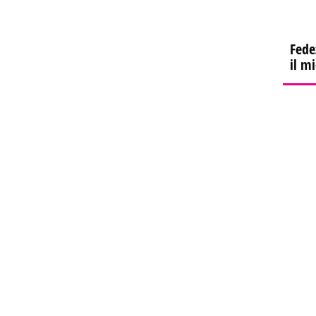
Fede
il m