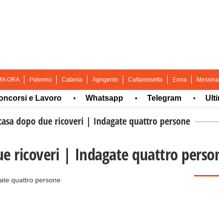
MA ORA
Palermo
Catania
Agrigento
Caltanissetta
Enna
Messina
si e Lavoro
Whatsapp
Telegram
Ultima o
•
•
•
asa dopo due ricoveri | Indagate quattro persone
e ricoveri | Indagate quattro perso