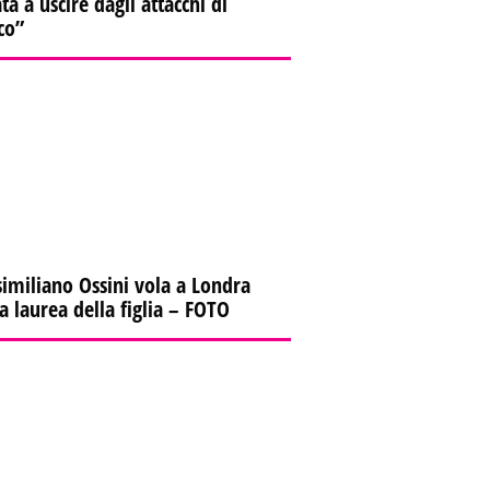
ta a uscire dagli attacchi di
co”
imiliano Ossini vola a Londra
la laurea della figlia – FOTO