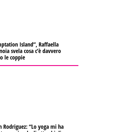
ptation Island”, Raffaella
oia svela cosa c’è davvero
ro le coppie
n Rodriguez: “Lo yoga mi ha