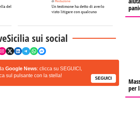
aiuta
di
Redazione
pani
ella del
Un testimone ha detto di averlo
visto litigare con qualcuno
veSicilia sui social
 da
Google News
: clicca su SEGUICI,
a sul pulsante con la stella!
SEGUICI
Mass
per 