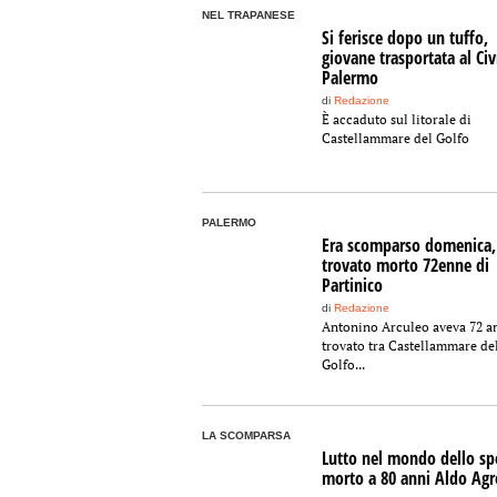
NEL TRAPANESE
Si ferisce dopo un tuffo,
giovane trasportata al Civ
Palermo
di
Redazione
È accaduto sul litorale di
Castellammare del Golfo
PALERMO
Era scomparso domenica,
trovato morto 72enne di
Partinico
di
Redazione
Antonino Arculeo aveva 72 an
trovato tra Castellammare de
Golfo...
LA SCOMPARSA
Lutto nel mondo dello spo
morto a 80 anni Aldo Agr