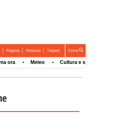
Ragusa
Siracusa
Trapani
Cerca
ra
Meteo
Cultura e spettacolo
Sport
•
•
•
•
ne