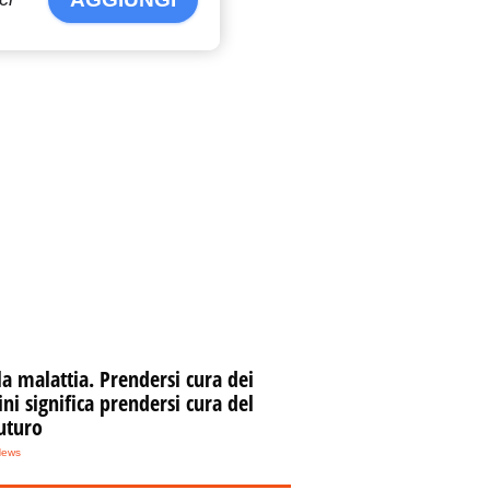
la malattia. Prendersi cura dei
i significa prendersi cura del
uturo
News