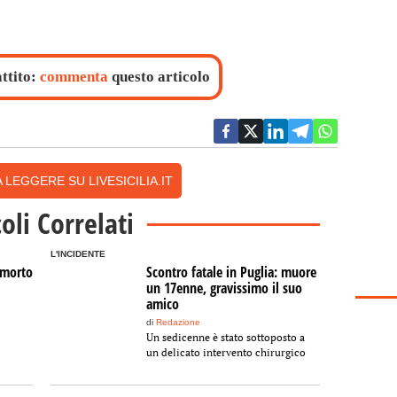
attito:
commenta
questo articolo
 LEGGERE SU LIVESICILIA.IT
coli Correlati
L'INCIDENTE
, morto
Scontro fatale in Puglia: muore
un 17enne, gravissimo il suo
amico
di
Redazione
Un sedicenne è stato sottoposto a
un delicato intervento chirurgico