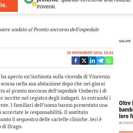
le.
troverai.
ere andato al Pronto soccorso dell'ospedale
SALUTE
26 NOVEMBRE 2016, 10:24
ha aperto un’inchiesta sulla vicenda di Vincenzo
scorsa nella sua abitazione dopo che nei giorni
ato al pronto soccorso dell’ospedale Umberto I di
 iscritte nel registro degli indagati. In entrambi i
Oltre 
ente. I familiari dell’uomo hanno presentato una
bambin
ccertate le responsabilità. Il sostituto
loro f
sto il sequestro delle cartelle cliniche. Ieri è
di
Online
o di Drago.