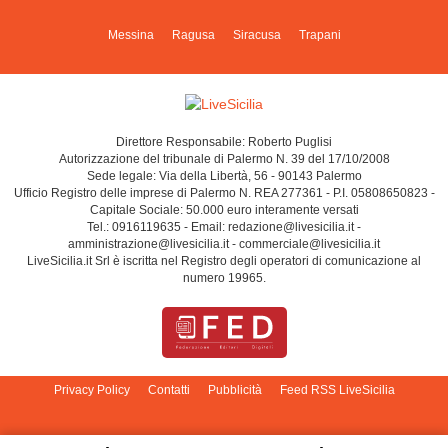
Messina
Ragusa
Siracusa
Trapani
Direttore Responsabile: Roberto Puglisi
Autorizzazione del tribunale di Palermo N. 39 del 17/10/2008
Sede legale: Via della Libertà, 56 - 90143 Palermo
Ufficio Registro delle imprese di Palermo N. REA 277361 - P.I. 05808650823 -
Capitale Sociale: 50.000 euro interamente versati
Tel.: 0916119635 - Email: redazione@livesicilia.it -
amministrazione@livesicilia.it - commerciale@livesicilia.it
LiveSicilia.it Srl è iscritta nel Registro degli operatori di comunicazione al
numero 19965.
Privacy Policy
Contatti
Pubblicità
Feed RSS LiveSicilia
Cambia impostazioni privacy