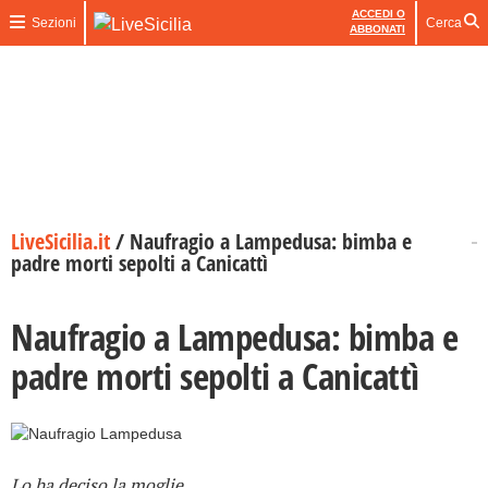
ACCEDI O
Sezioni
Cerca
ABBONATI
LiveSicilia.it
/
Naufragio a Lampedusa: bimba e
padre morti sepolti a Canicattì
Naufragio a Lampedusa: bimba e
padre morti sepolti a Canicattì
Lo ha deciso la moglie