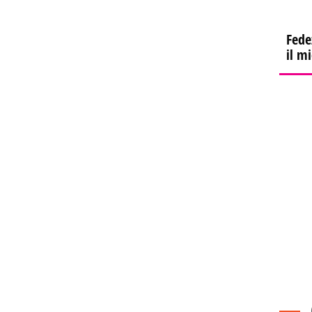
Fede
il m