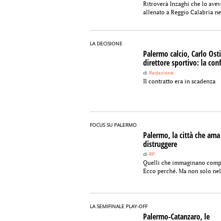
Ritroverà Inzaghi che lo avev
allenato a Reggio Calabria nel
LA DECISIONE
Palermo calcio, Carlo Osti
direttore sportivo: la co
di
Redazione
Il contratto era in scadenza
FOCUS SU PALERMO
Palermo, la città che ama
distruggere
di
RP
Quelli che immaginano compl
Ecco perché. Ma non solo nel.
LA SEMIFINALE PLAY-OFF
Palermo-Catanzaro, le