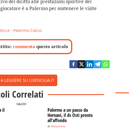
tivo del diritto alle prestazioni sportive del
 giocatore è a Palermo per sostenere le visite
lecce
·
Palermo Calcio
attito:
commenta
questo articolo
 LEGGERE SU LIVESICILIA.IT
coli Correlati
CALCIO
 il
Palermo a un passo da
o
Hernani, il ds Osti pronto
all’affondo
di
Redazione