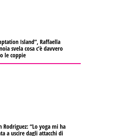
ptation Island”, Raffaella
oia svela cosa c’è davvero
ro le coppie
n Rodriguez: “Lo yoga mi ha
ta a uscire dagli attacchi di