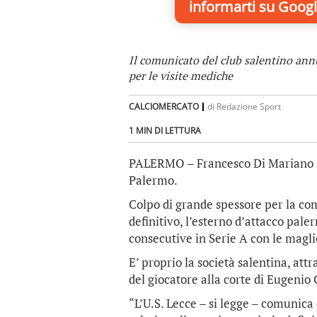
informarti
su Googl
Il comunicato del club salentino annu
per le visite mediche
CALCIOMERCATO
di
Redazione Sport
1 MIN DI LETTURA
PALERMO – Francesco Di Mariano si p
Palermo.
Colpo di grande spessore per la com
definitivo, l’esterno d’attacco pal
consecutive in Serie A con le magli
E’ proprio la società salentina, at
del giocatore alla corte di Eugenio 
“L’U.S. Lecce – si legge – comunica