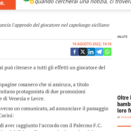
quando cercherai
una notizia, ci trovera
e.
ncia l'approdo del giocatore nel capoluogo siciliano
SALUTE
16 AGOSTO 2022, 19:16
uò ritenere a tutti gli effetti un giocatore del
pagine rosanero che si assicura, a titolo
ermitano protagonista di due promozioni
Oltre 
e di Venezia e Lecce.
bambin
traverso un comunicato, ad annunciare il passaggio
loro f
Corini:
di
Onlin
 di aver raggiunto l’accordo con il Palermo F.C.