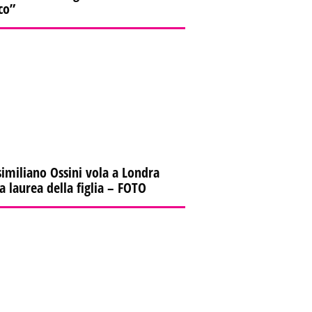
co”
imiliano Ossini vola a Londra
la laurea della figlia – FOTO