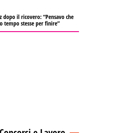
z dopo il ricovero: “Pensavo che
io tempo stesse per finire”
Concorsi e Lavoro