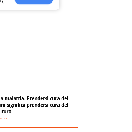
i.
la malattia. Prendersi cura dei
i significa prendersi cura del
uturo
eNews