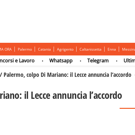
MA ORA
Palermo
Catania
Agrigento
Caltanissetta
Enna
Messin
si e Lavoro
Whatsapp
Telegram
Ultima o
•
•
•
/
Palermo, colpo Di Mariano: il Lecce annuncia l’accordo
iano: il Lecce annuncia l’accordo