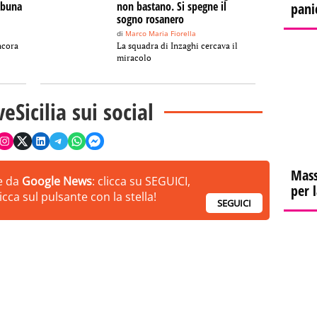
ribuna
non bastano. Si spegne il
pani
sogno rosanero
di
Marco Maria Fiorella
ncora
La squadra di Inzaghi cercava il
miracolo
veSicilia sui social
Mass
ie da
Google News
: clicca su SEGUICI,
per 
cca sul pulsante con la stella!
SEGUICI