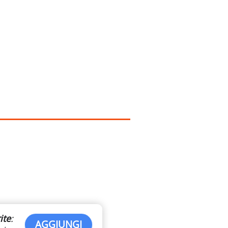
ite
:
AGGIUNGI