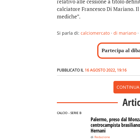
relativo alle cessione a titolo defini
calciatore Francesco Di Mariano. Il
mediche”.
Si parla di:
calciomercato
·
di mariano
·
Partecipa al dib
PUBBLICATO IL
16 AGOSTO 2022, 19:16
CONTINUA A
Arti
CALCIO - SERIE B
Palermo, preso dal Monza
centrocampista brasilian
Hernani
di
Redazione