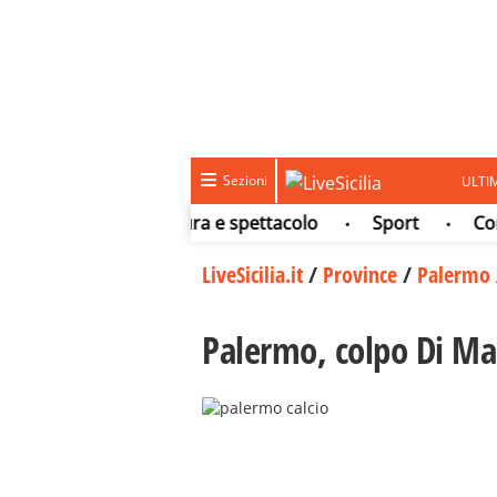
Sezioni
ULTI
Meteo
Cultura e spettacolo
Sport
Concor
•
•
•
LiveSicilia.it
/
Province
/
Palermo
Palermo, colpo Di Mar