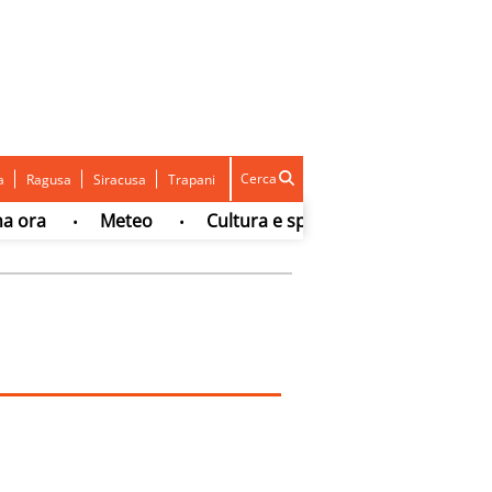
Cerca
a
Ragusa
Siracusa
Trapani
ra
Meteo
Cultura e spettacolo
Sport
•
•
•
•