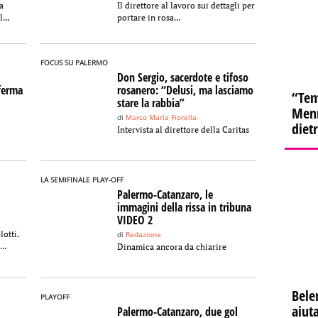
a
Il direttore al lavoro sui dettagli per
...
portare in rosa...
FOCUS SU PALERMO
Don Sergio, sacerdote e tifoso
nferma
rosanero: “Delusi, ma lasciamo
“Tem
stare la rabbia”
Menn
di
Marco Maria Fiorella
diet
Intervista al direttore della Caritas
LA SEMIFINALE PLAY-OFF
Palermo-Catanzaro, le
immagini della rissa in tribuna
VIDEO 2
otti.
di
Redazione
..
Dinamica ancora da chiarire
Bele
PLAYOFF
aiuta
Palermo-Catanzaro, due gol