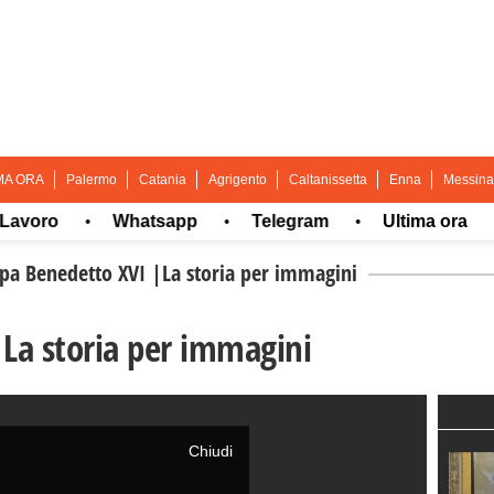
MA ORA
Palermo
Catania
Agrigento
Caltanissetta
Enna
Messina
ro
Whatsapp
Telegram
Ultima ora
M
•
•
•
•
pa Benedetto XVI |La storia per immagini
La storia per immagini
Chiudi
Chiudi
Chiudi