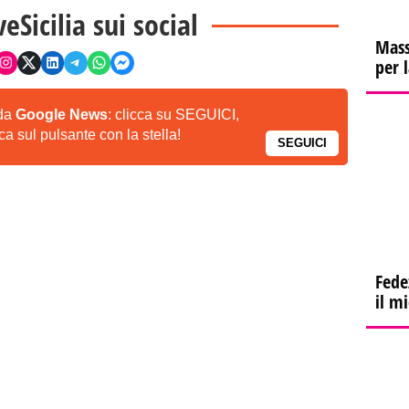
veSicilia sui social
Mass
per 
 da
Google News
: clicca su SEGUICI,
a sul pulsante con la stella!
SEGUICI
Fede
il m