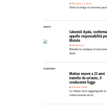
di
Riccardo Lo Verso
Dietro la strage un movente passi
MAFIA
Calunniò Ayala, conferma
appello responsabilità pe
Mutolo
di
Redazione
Ribadita la condanna al risarcime
danni
GUIDONIA
Matteo muore a 23 anni
travolto da un’auto, il
conducente fugge
di
Daniela Vitello
La vittima stava raggiungendo la 
vettura insieme ad un...