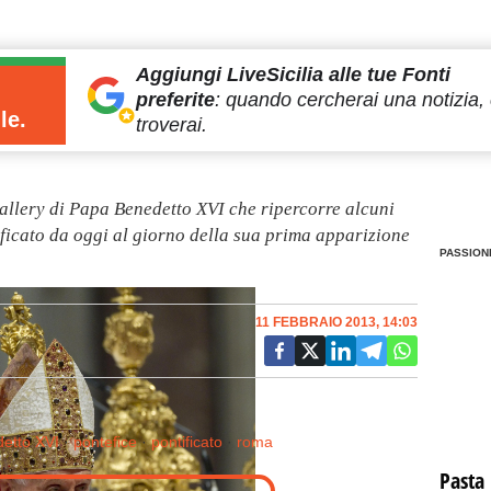
Aggiungi LiveSicilia
alle tue Fonti
preferite
:
quando cercherai
una notizia, 
le.
troverai.
gallery di Papa Benedetto XVI che ripercorre alcuni
ificato da oggi al giorno della sua prima apparizione
PASSION
11 FEBBRAIO 2013, 14:03
etto XVI
·
pontefice
·
pontificato
·
roma
Pasta