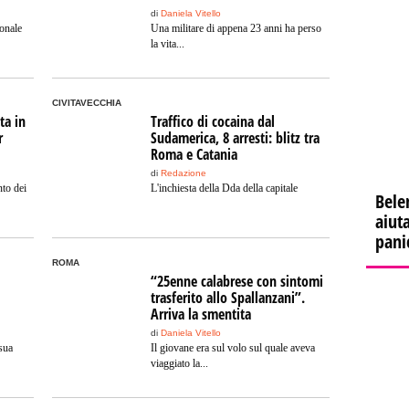
di
Daniela Vitello
onale
Una militare di appena 23 anni ha perso
la vita...
CIVITAVECCHIA
ta in
Traffico di cocaina dal
r
Sudamerica, 8 arresti: blitz tra
Roma e Catania
di
Redazione
nto dei
L'inchiesta della Dda della capitale
Bele
aiuta
pani
ROMA
“25enne calabrese con sintomi
trasferito allo Spallanzani”.
Arriva la smentita
di
Daniela Vitello
sua
Il giovane era sul volo sul quale aveva
viaggiato la...