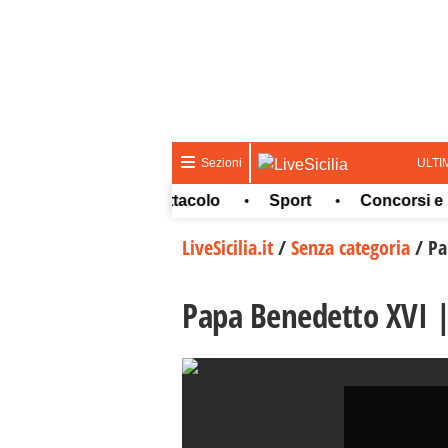
ULTI
Sezioni
Cultura e spettacolo
Sport
Concorsi e Lavo
•
•
•
LiveSicilia.it
/
Senza categoria
/
Pa
Papa Benedetto XVI |