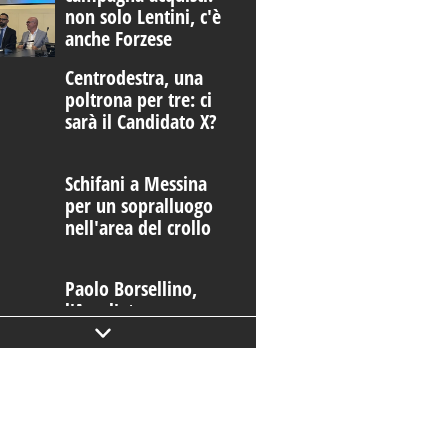
non solo Lentini, c'è
anche Forzese
Centrodestra, una
poltrona per tre: ci
sarà il Candidato X?
Schifani a Messina
per un sopralluogo
nell'area del crollo
Paolo Borsellino,
l'Ars, l'eterna e
dolorosa questione
morale
Condannati i boss di
Pagliarelli e Porta
Nuova, assolto il