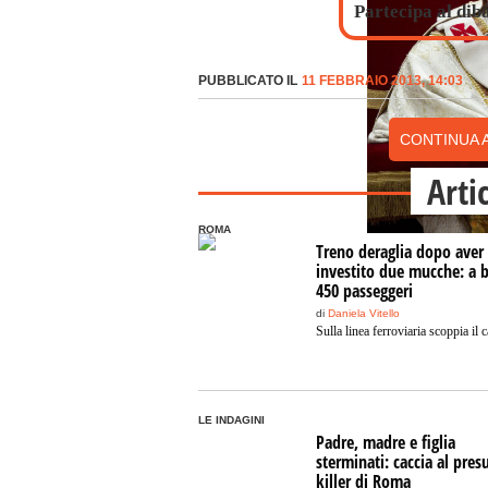
Partecipa al dib
PUBBLICATO IL
11 FEBBRAIO 2013, 14:03
CONTINUA A
Arti
ROMA
Treno deraglia dopo aver
investito due mucche: a 
450 passeggeri
di
Daniela Vitello
Sulla linea ferroviaria scoppia il 
LE INDAGINI
Padre, madre e figlia
sterminati: caccia al pres
killer di Roma