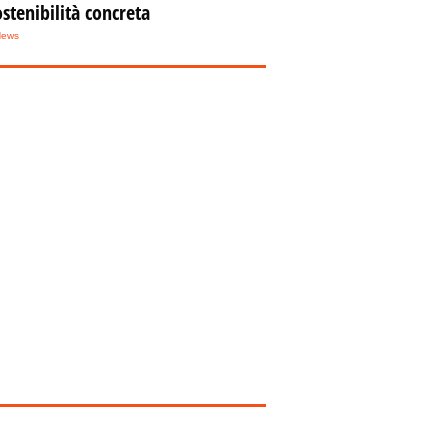
ostenibilità concreta
Omicidio a Palermo,
News
69enne ucciso a
coltellate: rintracciato
l'assassino