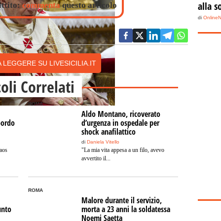
alla s
attito:
commenta
questo articolo
di
Online
 LEGGERE SU LIVESICILIA.IT
coli Correlati
ROMA
Aldo Montano, ricoverato
bordo
d’urgenza in ospedale per
shock anafilattico
di
Daniela Vitello
caos
"La mia vita appesa a un filo, avevo
avvertito il...
ROMA
Malore durante il servizio,
unto
morta a 23 anni la soldatessa
Noemi Saetta