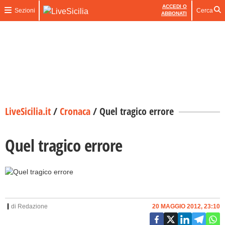
ACCEDI O
Sezioni
Cerca
ABBONATI
LiveSicilia.it
/
Cronaca
/
Quel tragico errore
Quel tragico errore
di
Redazione
20 MAGGIO 2012, 23:10