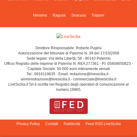
Messina
Ragusa
Siracusa
Trapani
Direttore Responsabile: Roberto Puglisi
Autorizzazione del tribunale di Palermo N. 39 del 17/10/2008
Sede legale: Via della Libertà, 56 - 90143 Palermo
Ufficio Registro delle imprese di Palermo N. REA 277361 - P.I. 05808650823 -
Capitale Sociale: 50.000 euro interamente versati
Tel.: 0916119635 - Email: redazione@livesicilia.it -
amministrazione@livesicilia.it - commerciale@livesicilia.it
LiveSicilia.it Srl è iscritta nel Registro degli operatori di comunicazione al
numero 19965.
Privacy Policy
Contatti
Pubblicità
Feed RSS LiveSicilia