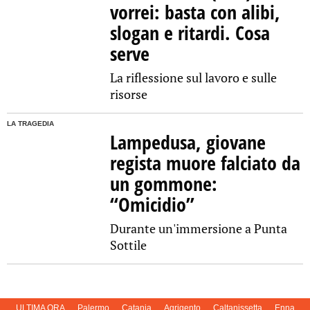
vorrei: basta con alibi,
slogan e ritardi. Cosa
serve
La riflessione sul lavoro e sulle
risorse
LA TRAGEDIA
Lampedusa, giovane
regista muore falciato da
un gommone:
“Omicidio”
Durante un'immersione a Punta
Sottile
ULTIMA ORA
Palermo
Catania
Agrigento
Caltanissetta
Enna