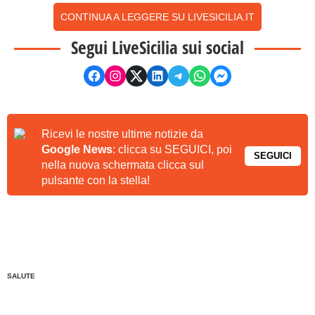
CONTINUA A LEGGERE SU LIVESICILIA.IT
Segui LiveSicilia sui social
Ricevi le nostre ultime notizie da
Google News
: clicca su SEGUICI, poi
SEGUICI
nella nuova schermata clicca sul
pulsante con la stella!
SALUTE