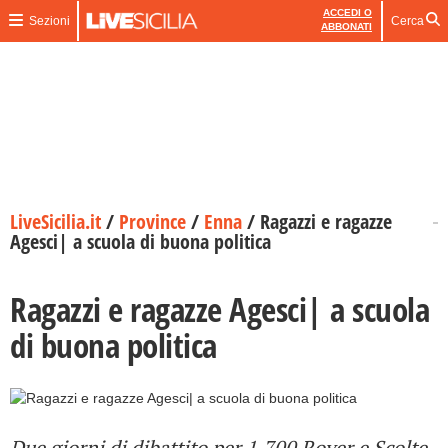
ACCEDI O
Sezioni
Cerca
ABBONATI
LiveSicilia.it
/
Province
/
Enna
/
Ragazzi e ragazze
Agesci| a scuola di buona politica
Ragazzi e ragazze Agesci| a scuola
di buona politica
Due giorni di dibattito per 1.700 Rover e Scolte.