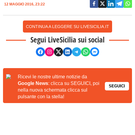
12 MAGGIO 2016, 23:22
CONTINUA A LEGGERE SU LIVESICILIA.IT
Segui LiveSicilia sui social
Ricevi le nostre ultime notizie da
Google News
: clicca su SEGUICI, poi
SEGUICI
nella nuova schermata clicca sul
pulsante con la stella!