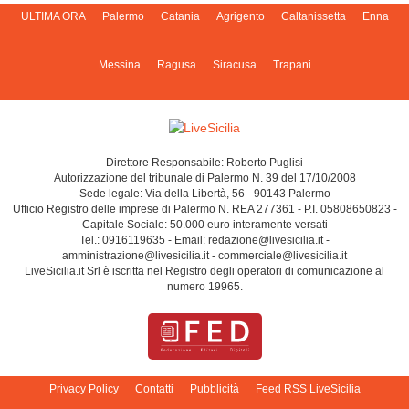
ULTIMA ORA
Palermo
Catania
Agrigento
Caltanissetta
Enna
Messina
Ragusa
Siracusa
Trapani
Direttore Responsabile: Roberto Puglisi
Autorizzazione del tribunale di Palermo N. 39 del 17/10/2008
Sede legale: Via della Libertà, 56 - 90143 Palermo
Ufficio Registro delle imprese di Palermo N. REA 277361 - P.I. 05808650823 -
Capitale Sociale: 50.000 euro interamente versati
Tel.: 0916119635 - Email: redazione@livesicilia.it -
amministrazione@livesicilia.it - commerciale@livesicilia.it
LiveSicilia.it Srl è iscritta nel Registro degli operatori di comunicazione al
numero 19965.
Privacy Policy
Contatti
Pubblicità
Feed RSS LiveSicilia