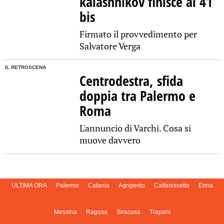
kalashnikov finisce al 41
bis
Firmato il provvedimento per
Salvatore Verga
IL RETROSCENA
Centrodestra, sfida
doppia tra Palermo e
Roma
L'annuncio di Varchi. Cosa si
muove davvero
ULTIMA ORA
Palermo
Catania
Agrigento
Caltanissetta
Enna
Messina
Ragusa
Siracusa
Trapani