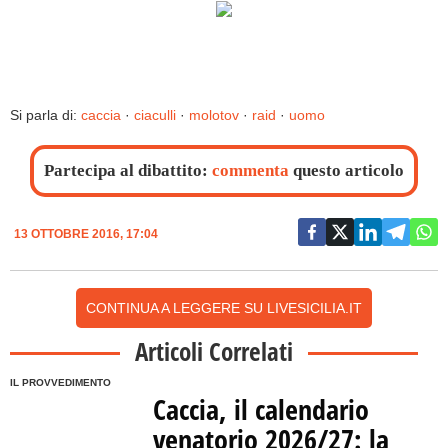
Si parla di:
caccia
·
ciaculli
·
molotov
·
raid
·
uomo
Partecipa al dibattito:
commenta
questo articolo
13 OTTOBRE 2016, 17:04
CONTINUA A LEGGERE SU LIVESICILIA.IT
Articoli Correlati
IL PROVVEDIMENTO
Caccia, il calendario
venatorio 2026/27: la