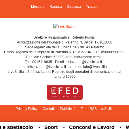
Messina
Ragusa
Siracusa
Trapani
Direttore Responsabile: Roberto Puglisi
Autorizzazione del tribunale di Palermo N. 39 del 17/10/2008
Sede legale: Via della Libertà, 56 - 90143 Palermo
Ufficio Registro delle imprese di Palermo N. REA 277361 - P.I. 05808650823 -
Capitale Sociale: 50.000 euro interamente versati
Tel.: 0916119635 - Email: redazione@livesicilia.it -
amministrazione@livesicilia.it - commerciale@livesicilia.it
LiveSicilia.it Srl è iscritta nel Registro degli operatori di comunicazione al
numero 19965.
Privacy Policy
Contatti
Pubblicità
Feed RSS LiveSicilia
Cambia impostazioni privacy
 spettacolo
Sport
Concorsi e Lavoro
Wh
•
•
•