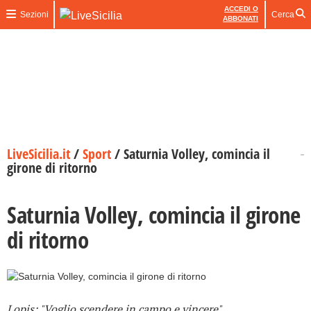
ACCEDI O
Sezioni
Cerca
ABBONATI
LiveSicilia.it
/
Sport
/
Saturnia Volley, comincia il
girone di ritorno
Saturnia Volley, comincia il girone
di ritorno
Lopis: "Voglio scendere in campo e vincere"