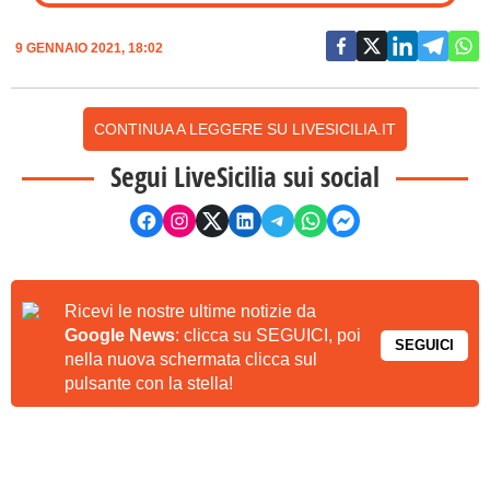
9 GENNAIO 2021, 18:02
CONTINUA A LEGGERE SU LIVESICILIA.IT
Segui LiveSicilia sui social
Ricevi le nostre ultime notizie da
Google News
: clicca su SEGUICI, poi
SEGUICI
nella nuova schermata clicca sul
pulsante con la stella!