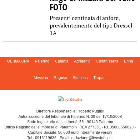
FOTO
Presenti centinaia di anfore,
prevalentemente del tipo Dressel
1A
ULTIMA ORA
Palermo
Catania
Agrigento
Caltanissetta
Enna
Messina
Ragusa
Siracusa
Trapani
Direttore Responsabile: Roberto Puglisi
Autorizzazione del tribunale di Palermo N. 39 del 17/10/2008
Sede legale: Via della Libertà, 56 - 90143 Palermo
Ufficio Registro delle imprese di Palermo N. REA 277361 - P.I. 05808650823 -
Capitale Sociale: 50.000 euro interamente versati
Tel.: 0916119635 - Email: redazione@livesicilia.it -