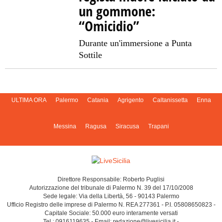
un gommone:
“Omicidio”
Durante un'immersione a Punta
Sottile
ULTIMA ORA
Palermo
Catania
Agrigento
Caltanissetta
Enna
Messina
Ragusa
Siracusa
Trapani
Direttore Responsabile: Roberto Puglisi
Autorizzazione del tribunale di Palermo N. 39 del 17/10/2008
Sede legale: Via della Libertà, 56 - 90143 Palermo
Ufficio Registro delle imprese di Palermo N. REA 277361 - P.I. 05808650823 -
Capitale Sociale: 50.000 euro interamente versati
Tel.: 0916119635 - Email: redazione@livesicilia.it -