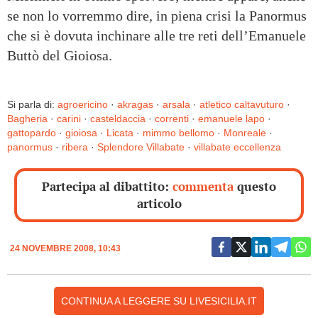
se non lo vorremmo dire, in piena crisi la Panormus
che si è dovuta inchinare alle tre reti dell’Emanuele
Buttò del Gioiosa.
Si parla di:
agroericino
·
akragas
·
arsala
·
atletico caltavuturo
·
Bagheria
·
carini
·
casteldaccia
·
correnti
·
emanuele lapo
·
gattopardo
·
gioiosa
·
Licata
·
mimmo bellomo
·
Monreale
·
panormus
·
ribera
·
Splendore Villabate
·
villabate eccellenza
Partecipa al dibattito:
commenta
questo
articolo
24 NOVEMBRE 2008, 10:43
CONTINUA A LEGGERE SU LIVESICILIA.IT