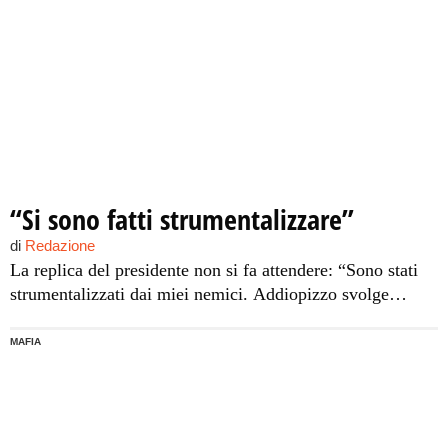
“Si sono fatti strumentalizzare”
di
Redazione
La replica del presidente non si fa attendere: “Sono stati
strumentalizzati dai miei nemici. Addiopizzo svolge
un’azione importante per la sensibilità antimafia.- dice
Lombardo – Ma non vorremmo che, facendosi attirare da
MAFIA
sirene più o meno accattivanti e da letture interessate di
circostanza che nulla hanno a che fare con la mia
condotta, si ritrovasse […]