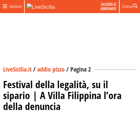
ACCEDI O
Sezioni
Cerca
ABBONATI
LiveSicilia.it
/
addio pizzo
/
Pagina 2
Festival della legalità, su il
sipario | A Villa Filippina l’ora
della denuncia