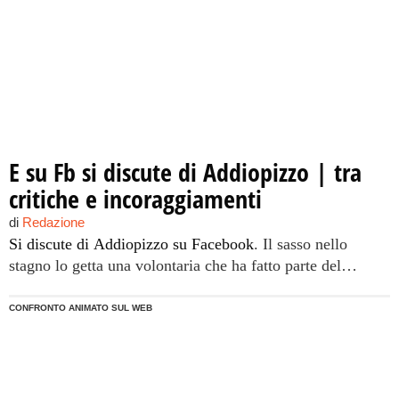
[…]
E su Fb si discute di Addiopizzo | tra
critiche e incoraggiamenti
di
Redazione
Si discute di Addiopizzo su Facebook
. Il sasso nello
stagno lo getta una volontaria che ha fatto parte del
progetto. Ecco uno spicchio del suo pensiero: "Un paio
d'anni fa, quando mi congedai dal comitato Addiopizzo, li
CONFRONTO ANIMATO SUL WEB
lasciai con una riflessione che pochi ascoltarono e ancora
meno intesero, ovvero che per potersi ritenere "onesti",
non bastasse limitarsi a rispettare le leggi. Anni più tardi,
riconosco nell'operato di questa importante associazione