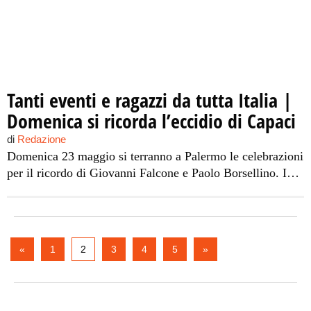
Tanti eventi e ragazzi da tutta Italia |
Domenica si ricorda l’eccidio di Capaci
di
Redazione
Domenica 23 maggio si terranno a Palermo le celebrazioni
per il ricordo di Giovanni Falcone e Paolo Borsellino. In
occasione della ricorrenza del diciottesimo anno dalla
morte di Giovanni Falcone, è pronta una serie di
manifestazioni alle quali saranno presenti Angelino
Alfano, ministro della Giustizia, Roberto Maroni, ministro
«
1
2
3
4
5
»
dell’Interno e Maria Stella Gelmini, ministro della […]