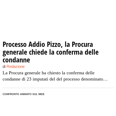
Processo Addio Pizzo, la Procura
generale chiede la conferma delle
condanne
di
Redazione
La Procura generale ha chiesto la conferma delle
condanne di 23 imputati del del processo denominato
‘Addio Pizzo’ che si svolge in abbreviato davanti alla
quarta sezione della Corte d’apello di Palermo. Gli
CONFRONTO ANIMATO SUL WEB
imputati sono accusati, a vario titolo, di associazione
mafiosa, estorsione aggravata, traffico internazionale di
droga, detenzione di armi e favoreggiamento. In primo