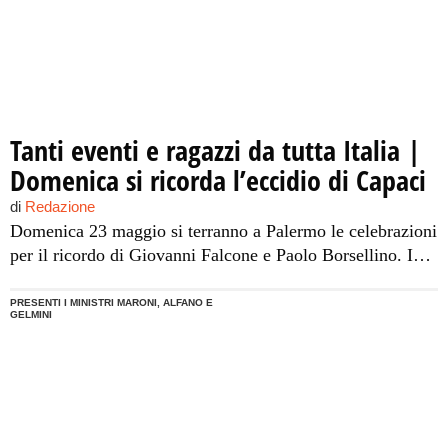
spinse allora ad interrompere il mio volontariato all'interno
del comitato.
Tanti eventi e ragazzi da tutta Italia |
Domenica si ricorda l’eccidio di Capaci
di
Redazione
Domenica 23 maggio si terranno a Palermo le celebrazioni
per il ricordo di Giovanni Falcone e Paolo Borsellino. In
occasione della ricorrenza del diciottesimo anno dalla
morte di Giovanni Falcone, è pronta una serie di
PRESENTI I MINISTRI MARONI, ALFANO E
GELMINI
manifestazioni alle quali saranno presenti Angelino
Alfano, ministro della Giustizia, Roberto Maroni, ministro
dell’Interno e Maria Stella Gelmini, ministro della […]