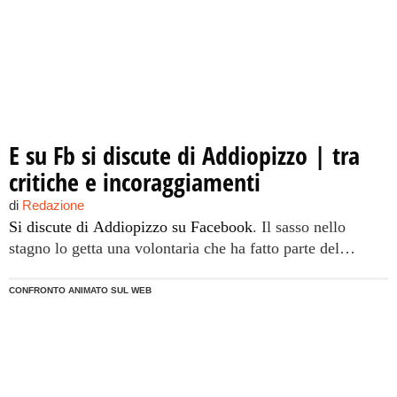
cittadina la stessa arroganza, la stessa grettezza, che mi
spinse allora ad interrompere il mio volontariato all'interno
del comitato.
E su Fb si discute di Addiopizzo | tra
critiche e incoraggiamenti
di
Redazione
Si discute di Addiopizzo su Facebook
. Il sasso nello
stagno lo getta una volontaria che ha fatto parte del
progetto. Ecco uno spicchio del suo pensiero: "Un paio
d'anni fa, quando mi congedai dal comitato Addiopizzo, li
CONFRONTO ANIMATO SUL WEB
lasciai con una riflessione che pochi ascoltarono e ancora
meno intesero, ovvero che per potersi ritenere "onesti",
non bastasse limitarsi a rispettare le leggi. Anni più tardi,
riconosco nell'operato di questa importante associazione
cittadina la stessa arroganza, la stessa grettezza, che mi