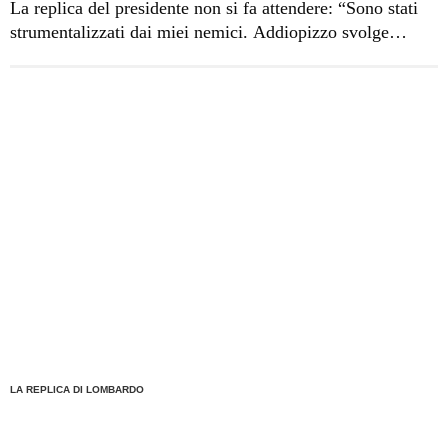
La replica del presidente non si fa attendere: “Sono stati
strumentalizzati dai miei nemici. Addiopizzo svolge
un’azione importante per la sensibilità antimafia.- dice
Lombardo – Ma non vorremmo che, facendosi attirare da
sirene più o meno accattivanti e da letture interessate di
circostanza che nulla hanno a che fare con la mia
condotta, si ritrovasse […]
LA REPLICA DI LOMBARDO