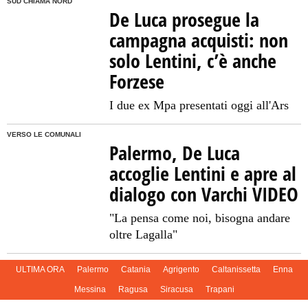
SUD CHIAMA NORD
De Luca prosegue la
campagna acquisti: non
solo Lentini, c’è anche
Forzese
I due ex Mpa presentati oggi all'Ars
VERSO LE COMUNALI
Palermo, De Luca
accoglie Lentini e apre al
dialogo con Varchi VIDEO
"La pensa come noi, bisogna andare
oltre Lagalla"
ULTIMA ORA
Palermo
Catania
Agrigento
Caltanissetta
Enna
Messina
Ragusa
Siracusa
Trapani