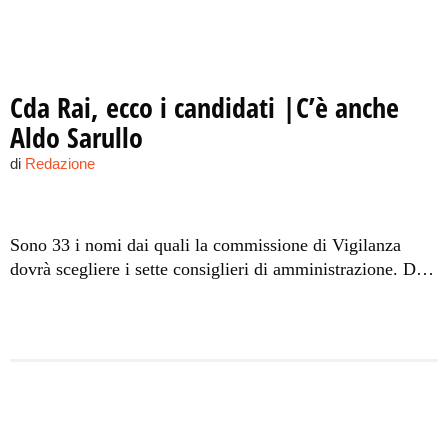
Cda Rai, ecco i candidati |C’è anche
Aldo Sarullo
di
Redazione
Sono 33 i nomi dai quali la commissione di Vigilanza
dovrà scegliere i sette consiglieri di amministrazione. Due
i siciliani in lizza: oltre al regista Sarullo, anche il
siracusano Mantineo.