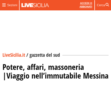
ACCEDI O
Sezioni
Cerca
ABBONATI
LiveSicilia.it
/
gazzetta del sud
Potere, affari, massoneria
|Viaggio nell’immutabile Messina