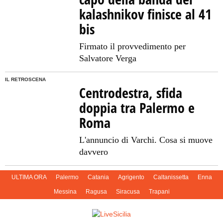
kalashnikov finisce al 41
bis
Firmato il provvedimento per
Salvatore Verga
IL RETROSCENA
Centrodestra, sfida
doppia tra Palermo e
Roma
L'annuncio di Varchi. Cosa si muove
davvero
ULTIMA ORA
Palermo
Catania
Agrigento
Caltanissetta
Enna
Messina
Ragusa
Siracusa
Trapani