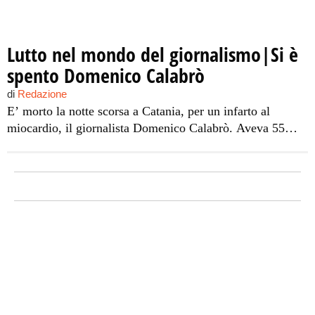
Lutto nel mondo del giornalismo|Si è
spento Domenico Calabrò
di
Redazione
E’ morto la notte scorsa a Catania, per un infarto al
miocardio, il giornalista Domenico Calabrò. Aveva 55
anni. Era capo servizio e responsabile dell’edizione locale
della Gazzetta del Sud di Messina e direttore della rivista
Microcredito e Microfinanza. E’ stato colto da malore
nella notte mentre era alla guida della sua auto davanti la
[…]