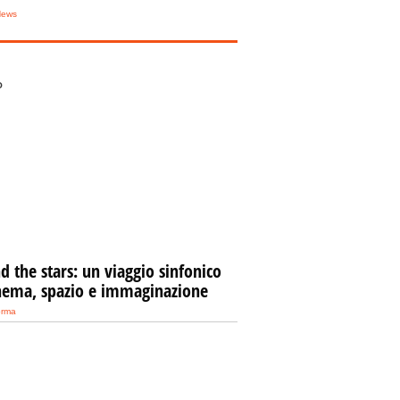
News
O
 the stars: un viaggio sinfonico
inema, spazio e immaginazione
orma