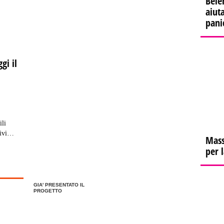
Bele
aiuta
pani
gi il
ili
ivi
Mass
o tutte
per 
rio.
GIA' PRESENTATO IL
PROGETTO