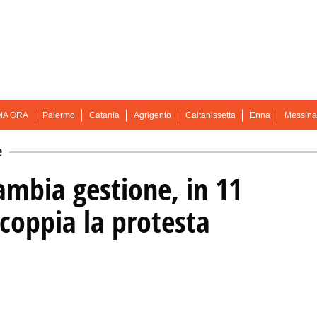
MA ORA
Palermo
Catania
Agrigento
Caltanissetta
Enna
Messina
e
mbia gestione, in 11
scoppia la protesta