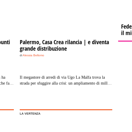
Fede
il m
punti
Palermo, Casa Crea rilancia | e diventa
grande distribuzione
di
Alessia Bellomo
a ha
Il megastore di arredi di via Ugo La Malfa trova la
che farà
strada per sfuggire alla crisi: un ampliamento di mille
euro
metri quadri, cui seguirà il restyling del punto vendita
 250
e la collaborazione con nuovi brand nazionali.
LA VERTENZA