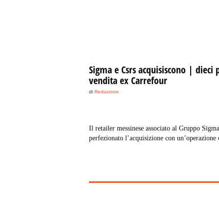
Sigma e Csrs acquisiscono | dieci 
vendita ex Carrefour
di
Redazione
Il retailer messinese associato al Gruppo Sigm
perfezionato l’acquisizione con un’operazione 
balzare il fatturato alle casse a 250 milioni di 
(+28%). Garantito inizialmente il reintegro di
dipendenti rimasti senza lavoro.