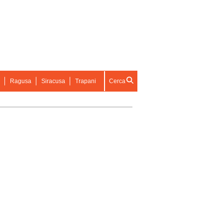
Ragusa
Siracusa
Trapani
Cerca