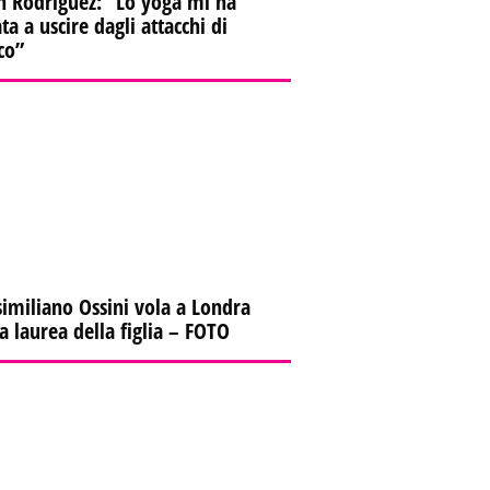
n Rodriguez: “Lo yoga mi ha
ta a uscire dagli attacchi di
co”
imiliano Ossini vola a Londra
la laurea della figlia – FOTO