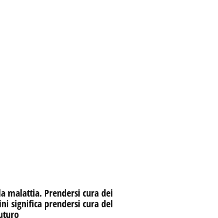
la malattia. Prendersi cura dei
i significa prendersi cura del
uturo