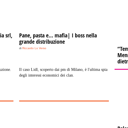
a srl,
Pane, pasta e… mafia| I boss nella
grande distribuzione
“Tem
di
Riccardo Lo Verso
Menn
diet
buzione.
Il caso Lidl, scoperto dai pm di Milano, è l'ultima spia
degli interessi economici dei clan.