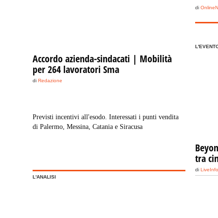
di
Online
L'EVENT
Accordo azienda-sindacati | Mobilità
per 264 lavoratori Sma
di
Redazione
Previsti incentivi all'esodo. Interessati i punti vendita
di Palermo, Messina, Catania e Siracusa
Beyond
tra c
di
LiveInf
L'ANALISI