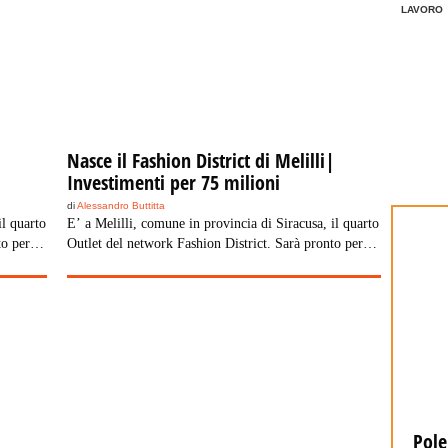
LAVORO
|
Nasce il Fashion District di Melilli|
Investimenti per 75 milioni
di
Alessandro Buttitta
il quarto
E’ a Melilli, comune in provincia di Siracusa, il quarto
to per
Outlet del network Fashion District. Sarà pronto per
una
novembre 2010, ospiterà 100 punti vendita in una
un
superficie totale di 32.000 metri quadrati per un
ashion
investimento totale di 75 milioni di euro. Il Fashion
n Italia,
District, azienda leader nel settore degli outlet in Italia,
sbarca in Sicilia […]
Marcinelle, La Russa “Qualcuno
Pole