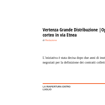
Vertenza Grande Distribuzione |Og
corteo in via Etnea
di
Redazione
L'iniziativa è stata decisa dopo due anni di inut
negoziati per la definizione dei contratti collett
nazionali con Federdistribuzione, cui aderiscon
le più grandi imprese presenti nel nostro territo
LA RIAPERTURA ENTRO
LUGLIO