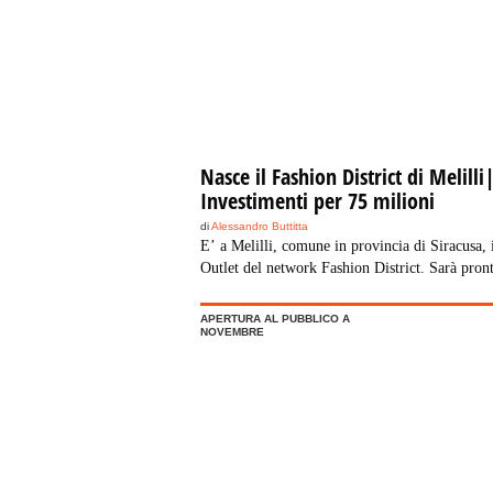
Nasce il Fashion District di Melilli
Investimenti per 75 milioni
di
Alessandro Buttitta
E’ a Melilli, comune in provincia di Siracusa, 
Outlet del network Fashion District. Sarà pron
novembre 2010, ospiterà 100 punti vendita in 
superficie totale di 32.000 metri quadrati per 
APERTURA AL PUBBLICO A
investimento totale di 75 milioni di euro. Il F
NOVEMBRE
District, azienda leader nel settore degli outlet i
sbarca in Sicilia […]