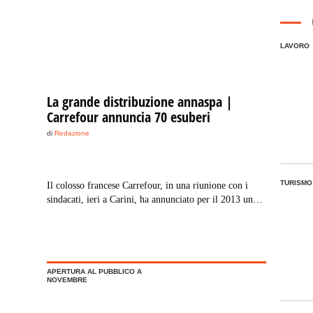
LAVORO
La grande distribuzione annaspa |
Carrefour annuncia 70 esuberi
di
Redazione
TURISMO
Il colosso francese Carrefour, in una riunione con i
sindacati, ieri a Carini, ha annunciato per il 2013 una
drastica politica di contenimento dei costi “che si
concretizza – comunica la Uiltucs in una nota –
nell’esubero di 70 unità del personale ausiliario non
appartenente alla regia”.
APERTURA AL PUBBLICO A
NOVEMBRE