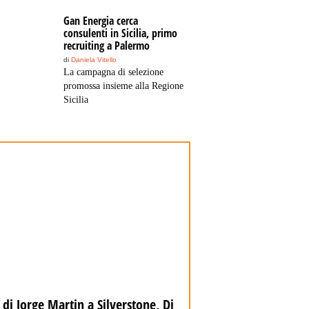
Gan Energia cerca
consulenti in Sicilia, primo
recruiting a Palermo
di
Daniela Vitello
La campagna di selezione
promossa insieme alla Regione
Sicilia
 di Jorge Martin a Silverstone, Di
Scoperto un relitto r